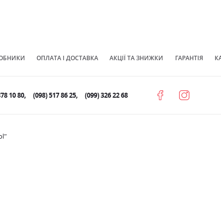
ОБНИКИ
ОПЛАТА І ДОСТАВКА
АКЦІЇ ТА ЗНИЖКИ
ГАРАНТІЯ
К
878 10 80
(098) 517 86 25
(099) 326 22 68
ol”