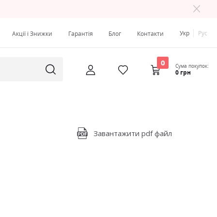
Укр
Рус
Акції і Знижки
Гарантія
Блог
Контакти
0
Сума покупок:
0 грн
Завантажити pdf файл