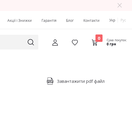
Укр
Рус
Акції і Знижки
Гарантія
Блог
Контакти
0
Сума покупок:
0 грн
Завантажити pdf файл