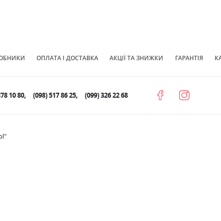
ОБНИКИ
ОПЛАТА І ДОСТАВКА
АКЦІЇ ТА ЗНИЖКИ
ГАРАНТІЯ
К
878 10 80
(098) 517 86 25
(099) 326 22 68
ol”