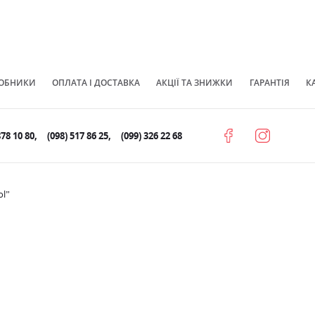
ОБНИКИ
ОПЛАТА І ДОСТАВКА
АКЦІЇ ТА ЗНИЖКИ
ГАРАНТІЯ
К
878 10 80
(098) 517 86 25
(099) 326 22 68
ol”