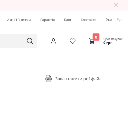
Укр
Рус
Акції і Знижки
Гарантія
Блог
Контакти
0
Сума покупок:
0 грн
Завантажити pdf файл