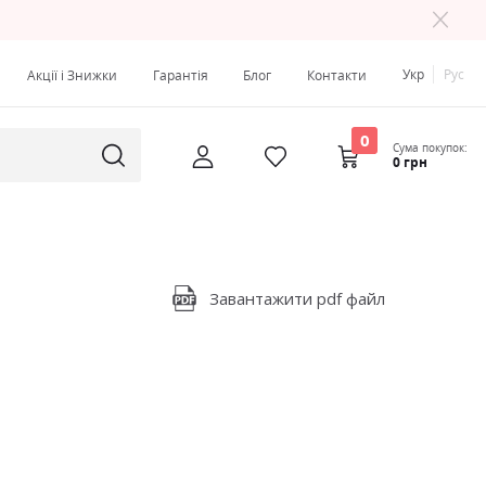
Укр
Рус
Акції і Знижки
Гарантія
Блог
Контакти
0
Сума покупок:
0 грн
Завантажити pdf файл