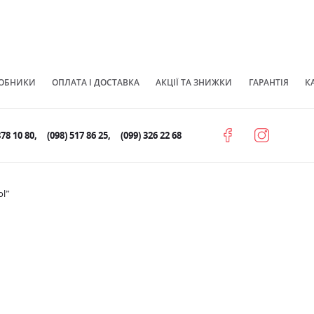
ОБНИКИ
ОПЛАТА І ДОСТАВКА
АКЦІЇ ТА ЗНИЖКИ
ГАРАНТІЯ
К
878 10 80
(098) 517 86 25
(099) 326 22 68
ol”