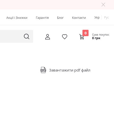
Укр
Рус
Акції і Знижки
Гарантія
Блог
Контакти
0
Сума покупок:
0 грн
Завантажити pdf файл