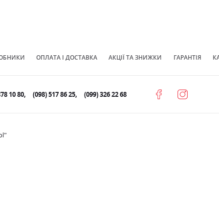
ОБНИКИ
ОПЛАТА І ДОСТАВКА
АКЦІЇ ТА ЗНИЖКИ
ГАРАНТІЯ
К
878 10 80
(098) 517 86 25
(099) 326 22 68
ol”