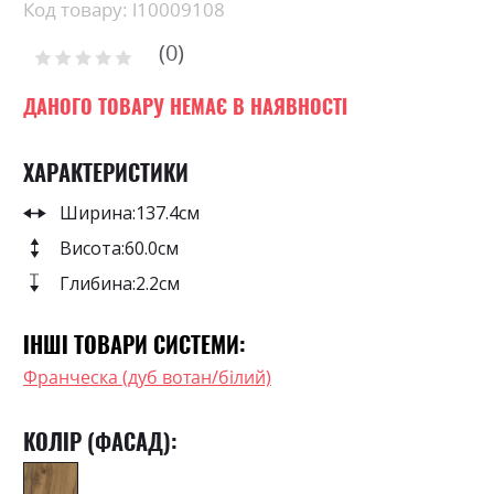
beginning
Код товару: l10009108
of
0
the
Рейтинг:
images
0
100
% of
gallery
ДАНОГО ТОВАРУ НЕМАЄ В НАЯВНОСТІ
ХАРАКТЕРИСТИКИ
Ширина:
137.4см
Висота:
60.0см
Глибина:
2.2см
ІНШІ ТОВАРИ СИСТЕМИ:
Франческа (дуб вотан/білий)
КОЛІР (ФАСАД):