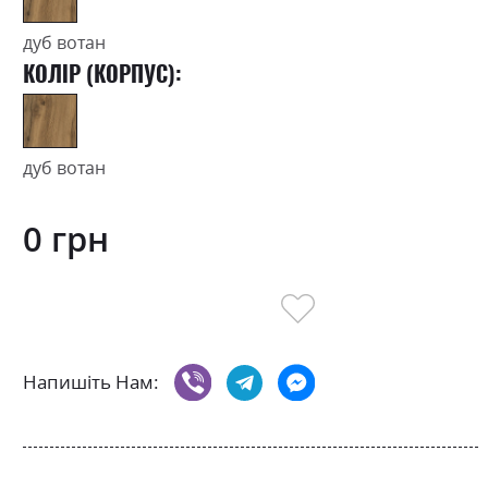
дуб вотан
КОЛІР (КОРПУС):
дуб вотан
0 грн
Напишіть Нам: