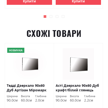
Купити
Купити
СХОЖІ ТОВАРИ
НОВИНКА
Тедді Дзеркало 90х60
Асті Дзеркало 90х60 Дуб
А
Дуб Артізан Міромарк
крафт/білий глянець
М
Міромарк
Ширина
Висота
Глибина
Ширина
Висота
Глибина
Ш
90.0см
60.0см
2.0см
90.0см
60.0см
2.2см
6