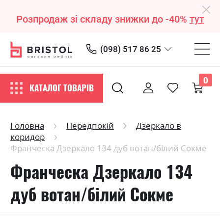
Розпродаж зі складу знижки до -40%
тут
(098) 517 86 25
0
КАТАЛОГ ТОВАРІВ
Головна
Передпокій
Дзеркало в
коридор
Франческа Дзеркало 134 дуб вотан/білий Сокме
Франческа Дзеркало 134
дуб вотан/білий Сокме