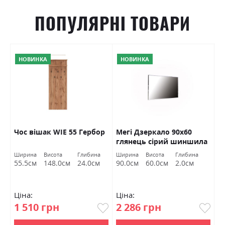
ПОПУЛЯРНІ ТОВАРИ
НОВИНКА
НОВИНКА
Чос вішак WIE 55 Гербор
Мегі Дзеркало 90х60
П
глянець сірий шиншила
к
Міромарк
Ширина
Висота
Глибина
Ширина
Висота
Глибина
Ш
55.5см
148.0см
24.0см
90.0см
60.0см
2.0см
8
Ціна:
Ціна:
Ц
1 510 грн
2 286 грн
1