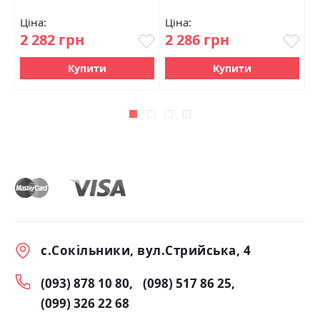
Ціна:
Ціна:
Ц
2 282 грн
2 286 грн
1
Купити
Купити
с.Сокільники, вул.Стрийська, 4
(093) 878 10 80
(098) 517 86 25
(099) 326 22 68