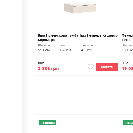
х Глянець сірий
Віва Приліжкова тумба 1шх Глянець Кашемір
Фемел
Міромарк
гляне
либина
Ширина
Висота
Глибина
Ширин
1.0см
55.0см
16.0см
41.0см
150.0
Ціна:
Ціна:
Купити
Купити
2 286 грн
19 0
НОВИНКА
НОВИ