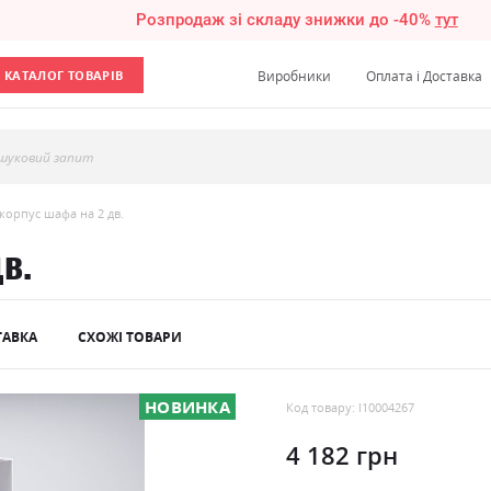
Розпродаж зі складу знижки до -40%
тут
КАТАЛОГ ТОВАРІВ
Виробники
Оплата і Доставка
шуковий запит
 корпус шафа на 2 дв.
в.
ТАВКА
СХОЖІ ТОВАРИ
НОВИНКА
Код товару: l10004267
4 182 грн