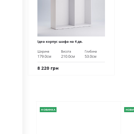
Ідеа корпус шафа на 4 дв.
Ширина
Висота
Глибина
179.0см
210.0см
53.0см
8 220 грн
НОВИНКА
НОВИ