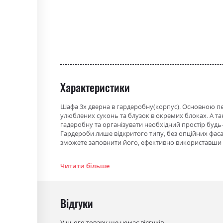
gallery
Характеристики
Шафа 3х дверна в гардеробну(корпус). Основною пере
улюблених суконь та блузок в окремих блоках. А та
гадеробну та організувати необхідний простір будь
Гардероби лише відкритого типу, без опційних фасад
зможете заповнити його, ефективно використавши к
Фабрика:
Міромарк
Читати більше
Колір (Фасад):
білий глянець
Колір (Корпус):
білий
Відгуки
Колір матеріалу
білий
У цього товару ще немає відгуків.