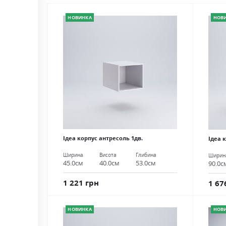
НОВИНКА
НОВ
Ідеа корпус антресоль 1дв.
Ідеа 
Ширина
Висота
Глибина
Ширин
45.0см
40.0см
53.0см
90.0с
1 221 грн
1 67
НОВИНКА
НОВ