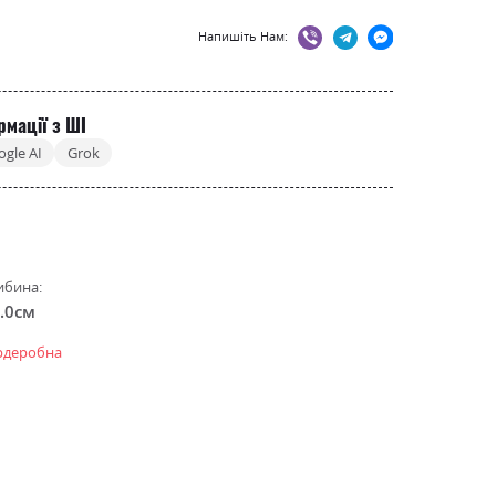
Напишіть Нам:
рмації з ШІ
ogle AI
Grok
ибина:
.0см
ардеробна