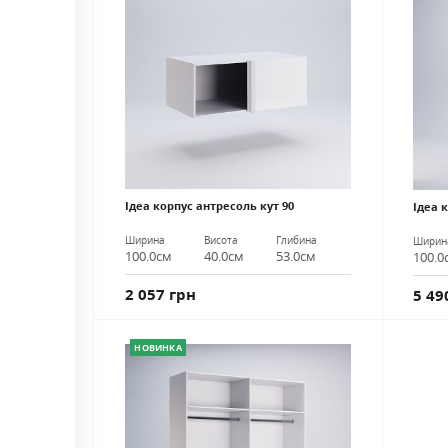
Ідеа корпус антресоль кут 90
Ідеа 
Ширина
Висота
Глибина
Ширин
100.0см
40.0см
53.0см
100.0
2 057 грн
5 49
НОВИНКА