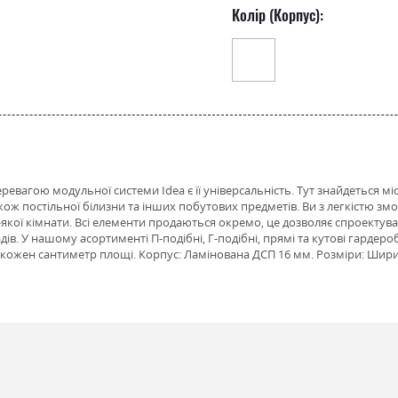
Колір (Корпус):
вагою модульної системи Idea є її універсальність. Тут знайдеться міс
кож постільної білизни та інших побутових предметів. Ви з легкістю з
-якої кімнати. Всі елементи продаються окремо, це дозволяє спроектув
ів. У нашому асортименті П-подібні, Г-подібні, прямі та кутові гардер
ожен сантиметр площі. Корпус: Ламінована ДСП 16 мм. Розміри: Ширина