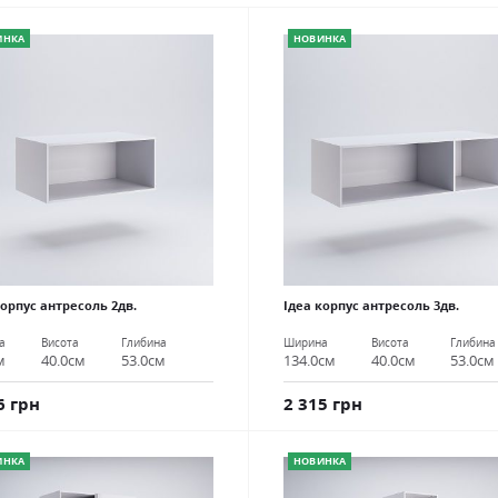
ИНКА
НОВИНКА
корпус антресоль 2дв.
Ідеа корпус антресоль 3дв.
а
Висота
Глибина
Ширина
Висота
Глибина
м
40.0см
53.0см
134.0см
40.0см
53.0см
6 грн
2 315 грн
ИНКА
НОВИНКА