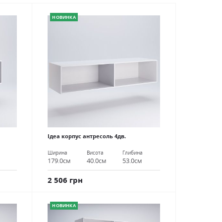
НОВИНКА
Ідеа корпус антресоль 4дв.
Ширина
Висота
Глибина
179.0см
40.0см
53.0см
2 506 грн
НОВИНКА