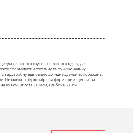
це для сезонного взуття і верхнього одягу, для
можете сформувати естетичну та функціональну
ати гардеробну відповідно до індивідуальних побажань.
оби. Незалежно від розмірів та форм приміщення, ви
 89.6см, Висота 210.4см, Глибина 53.0см