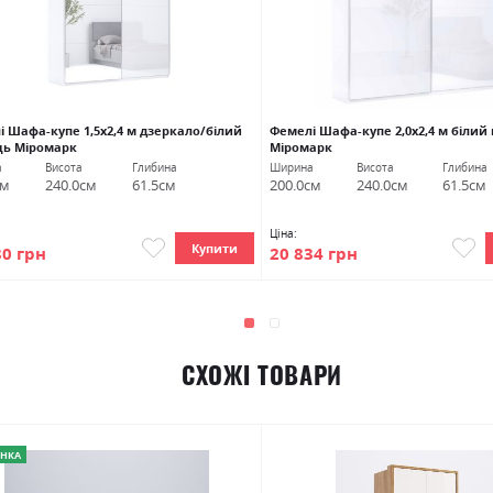
і Шафа-купе 1,5х2,4 м дзеркало/білий
Фемелі Шафа-купе 2,0х2,4 м білий
ць Міромарк
Міромарк
а
Висота
Глибина
Ширина
Висота
Глибина
см
240.0см
61.5см
200.0см
240.0см
61.5см
Ціна:
Купити
80 грн
20 834 грн
СХОЖІ ТОВАРИ
НКА