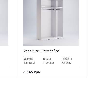
Ідеа корпус шафа на 3 дв.
Ширина
Висота
Глибина
134.0см
210.0см
53.0см
6 645 грн