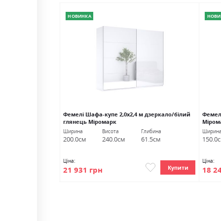
НОВИНКА
НОВИ
шх Глянець Кашемір
Фемелі Шафа-купе 2,0х2,4 м дзеркало/білий
Фемелі
глянець Міромарк
Міром
либина
Ширина
Висота
Глибина
Ширин
1.0см
200.0см
240.0см
61.5см
150.0
Ціна:
Ціна:
Купити
Купити
21 931 грн
18 2