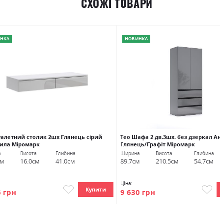
СХОЖІ ТОВАРИ
НКА
НОВИНКА
Туалетний столик 2шх Глянець сірий
Тео Шафа 2 дв.3шх. без дзеркал А
ла Міромарк
Глянець/Графіт Міромарк
а
Висота
Глибина
Ширина
Висота
Глибина
см
16.0см
41.0см
89.7см
210.5см
54.7см
Ціна:
Купити
6 грн
9 630 грн