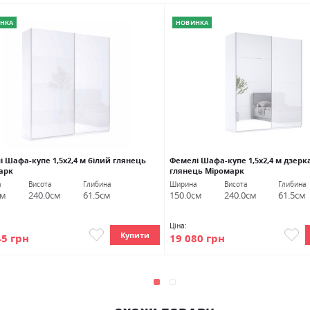
НКА
НОВИНКА
 Шафа-купе 1,5х2,4 м білий глянець
Фемелі Шафа-купе 1,5х2,4 м дзерк
арк
глянець Міромарк
а
Висота
Глибина
Ширина
Висота
Глибина
см
240.0см
61.5см
150.0см
240.0см
61.5см
Ціна:
Купити
45 грн
19 080 грн