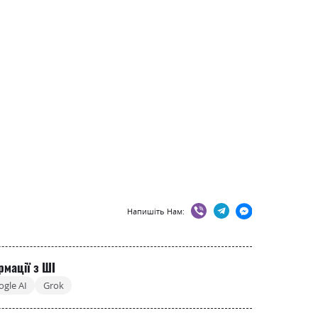
Напишіть Нам:
рмації з ШІ
ogle AI
Grok