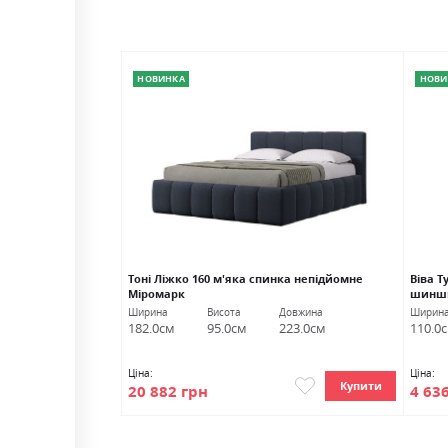
НОВИНКА
НОВИ
 глянець Міромарк
Тоні Ліжко 160 м'яка спинка непідйомне
Віва 
Міромарк
шинши
Глибина
Ширина
Висота
Довжина
Ширин
40.0см
182.0см
95.0см
223.0см
110.0
Ціна:
Ціна:
Купити
Купити
20 882 грн
4 63