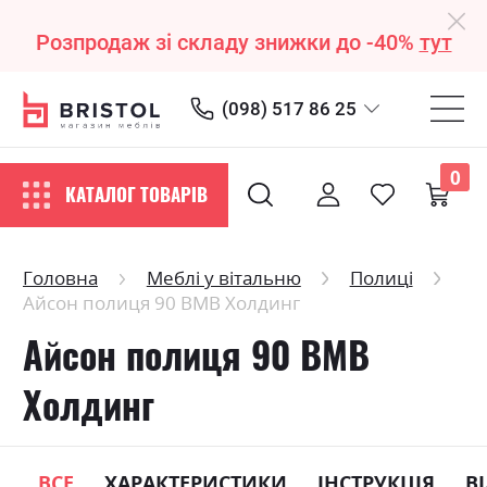
Розпродаж зі складу знижки до -40%
тут
(098) 517 86 25
0
КАТАЛОГ ТОВАРІВ
Головна
Меблі у вітальню
Полиці
Айсон полиця 90 ВМВ Холдинг
Айсон полиця 90 ВМВ
Холдинг
ВСЕ
ХАРАКТЕРИСТИКИ
ІНСТРУКЦІЯ
В