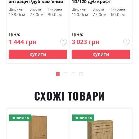
антрацит/дуб кам'яний
1D/120 дуб крафт
к
ит
ВМВ Холдинг
золотий ВМВ Холдинг
Х
Ширина
Висота
Глибина
Ширина
Висота
Глибина
C
138.0см
27.0см
30.0см
120.0см
77.0см
60.0см
Ціна:
Ціна:
Ц
1 444 грн
3 023 грн
1
Купити
Купити
СХОЖІ ТОВАРИ
НОВИНКА
НОВИНКА