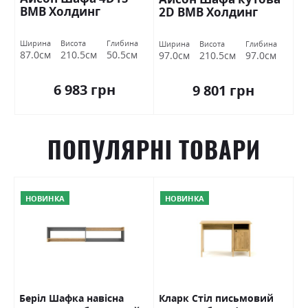
ВМВ Холдинг
2D ВМВ Холдинг
Ширина
Висота
Глибина
Ширина
Висота
Глибина
87.0см
210.5см
50.5см
97.0см
210.5см
97.0см
6 983 грн
9 801 грн
ПОПУЛЯРНІ ТОВАРИ
НОВИНКА
НОВИНКА
Беріл Шафка навісна
Кларк Стіл письмовий
К