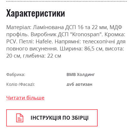
Характеристики
Матеріал: Ламінована ДСП 16 та 22 мм, МДФ
профіль. Виробник ДСП "Kronospan". Кромка:
PCV. Петлі: Hafele. Напрямні: телескопічні для
повного висунення. Ширина: 86,5 см, висота:
20 см, глибина: 22 см
Фабрика:
ВМВ Холдинг
Колір (Фасад):
дуб артизан
Колір (Корпус):
дуб артизан
Читати більше
Колір матеріалу
дуб артизан
Стиль
мінімалізм, модерн
ІНСТРУКЦІЯ ПО ЗБІРЦІ
Матеріал
ламінована ДСП