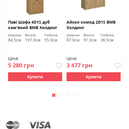
Паві Шафа 4D1S дуб
Айсон комод 2D1S ВМВ
Б
В
кам'яний ВМВ Холдинг
Холдинг
а
В
Ширина
Висота
Глибина
Ширина
Висота
Глибина
Ш
84.5см
197.0см
55.0см
87.0см
91.0см
36.5см
1
Ціна:
Ціна:
Ц
5 280 грн
3 477 грн
5
Купити
Купити