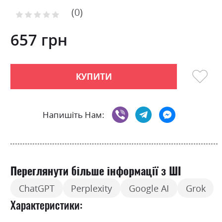
of
0
the
Рейтинг:
images
0
100
% of
gallery
657 грн
КУПИТИ
Напишіть Нам:
Переглянути більше інформації з ШІ
ChatGPT
Perplexity
Google AI
Grok
Характеристики