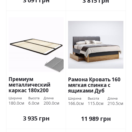
3 091 грн
3 815 грн
Премиум
Рамона Кровать 160
металлический
мягкая спинка с
каркас 180х200
ящиками Дуб
Миромарк
крафт/земля
Ширина
Высота
Длина
Ширина
Высота
Длина
Миромарк
180.0см
6.0см
200.0см
166.0см
115.0см
210.5см
3 935 грн
11 989 грн