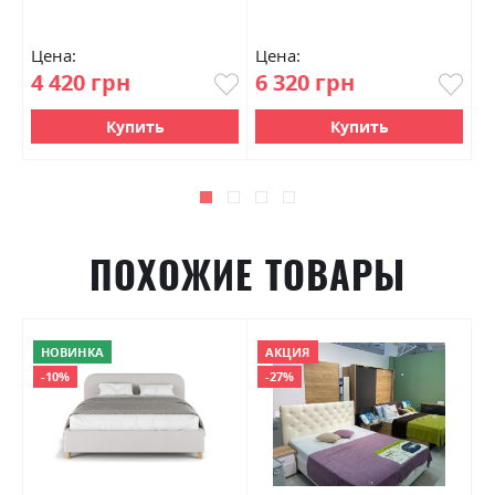
Цена:
Цена:
Ц
4 420 грн
6 320 грн
7
Купить
Купить
ПОХОЖИЕ ТОВАРЫ
НОВИНКА
АКЦИЯ
-10%
-27%