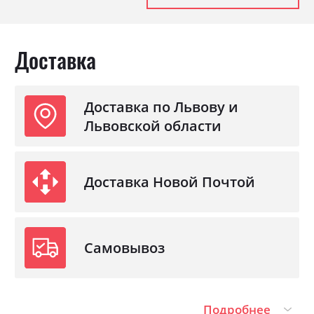
Ниша для белья
ні
Спальное место
180х200
Доставка
С матрасом
ні
С подставкой под матрас
ні
Доставка по Львову и
Львовской области
Доставка Новой Почтой
Самовывоз
Подробнее