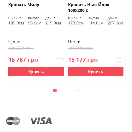
60
Кровать Милу
Кровать Нью-Йорк
Б
160х200 с
П
металлическим
с
Ширина
Высота
Длина
Ширина
Высота
Длина
Ш
каркасом у тк. Лакшері
Б
м
189.0см
90.0см
219.0см
173.0см
114.0см
207.0см
1
06 ВНД Луцк Акция
Цена:
Цена:
Ц
18 652 грн
20 790 грн
1
16 787 грн
15 177 грн
Купить
Купить