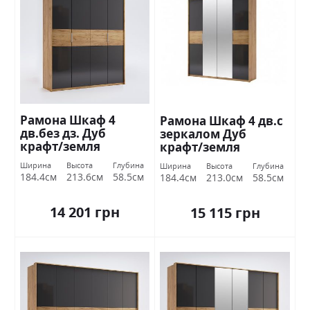
Рамона Шкаф 4
Рамона Шкаф 4 дв.с
дв.без дз. Дуб
зеркалом Дуб
крафт/земля
крафт/земля
Миромарк
Миромарк
Ширина
Высота
Глубина
Ширина
Высота
Глубина
184.4см
213.6см
58.5см
184.4см
213.0см
58.5см
14 201 грн
15 115 грн