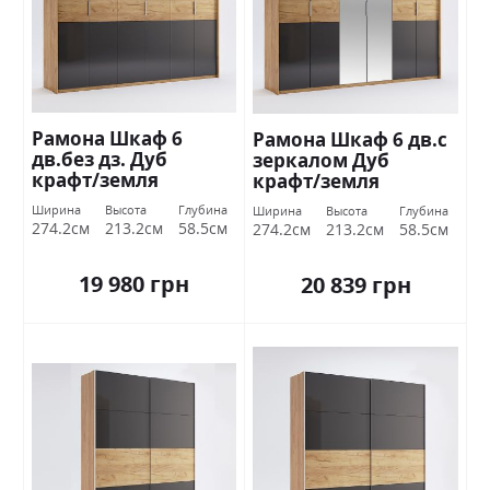
Рамона Шкаф 6
Рамона Шкаф 6 дв.с
дв.без дз. Дуб
зеркалом Дуб
крафт/земля
крафт/земля
Миромарк
Миромарк
Ширина
Высота
Глубина
Ширина
Высота
Глубина
274.2см
213.2см
58.5см
274.2см
213.2см
58.5см
19 980 грн
20 839 грн