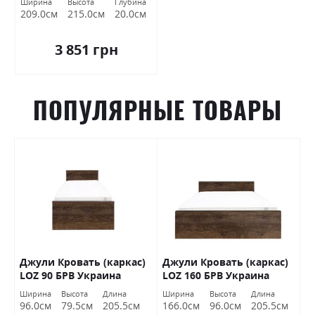
Ширина
Высота
Глубина
209.0см
215.0см
20.0см
3 851 грн
ПОПУЛЯРНЫЕ ТОВАРЫ
0
Джули Кровать (каркас)
Джули Кровать (каркас)
К
В
LOZ 90 БРВ Украина
LOZ 160 БРВ Украина
(
Ширина
Высота
Длина
Ширина
Высота
Длина
Ш
96.0см
79.5см
205.5см
166.0см
96.0см
205.5см
1