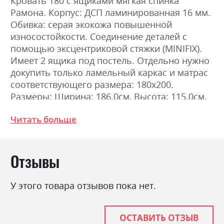
Кровать 180 с ящиками мягкая спинка
Рамона. Корпус: ДСП ламинированная 16 мм.
Обивка: серая экокожа повышенной
износостойкости. Соединение деталей с
помощью эксцентриковой стяжки (MINIFIX).
Имеет 2 ящика под постель. Отдельно нужно
докупить только ламельный каркас и матрас
соответствующего размера: 180х200.
Размеры: Ширина: 186.0см, Высота: 115.0см,
Длина: 210.5см
Читать больше
Фабрика:
Міромарк
Отзывы
Цвет (Фасад):
дуб крафт/земля
Цвет (Корпус):
дуб крафт
У этого товара отзывов пока нет.
Цвет материала
дуб крафт/земля
Стиль
мінімалізм, модерн
ОСТАВИТЬ ОТЗЫВ
Материал
лакована ДСП