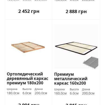
2 452 грн
2 888 грн
Ортопедический
Премиум
деревянный каркас
металлический
премиум 180х200
каркас 160х200
Миромарк
Миромарк
Ширина
Высота
Длина
Ширина
Высота
Длина
180.0см
6.0см
200.0см
160.0см
6.0см
200.0см