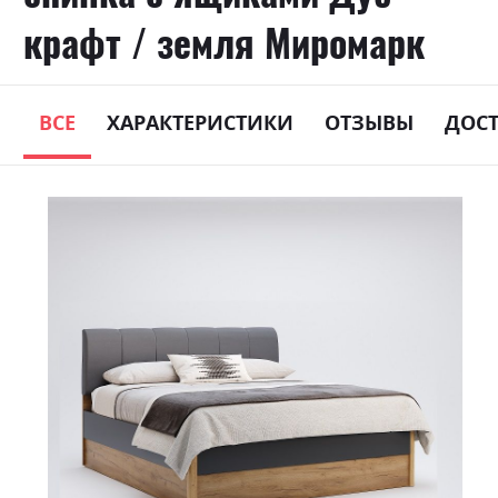
крафт / земля Миромарк
ВСЕ
ХАРАКТЕРИСТИКИ
ОТЗЫВЫ
ДОС
Skip
to
the
end
of
the
images
gallery