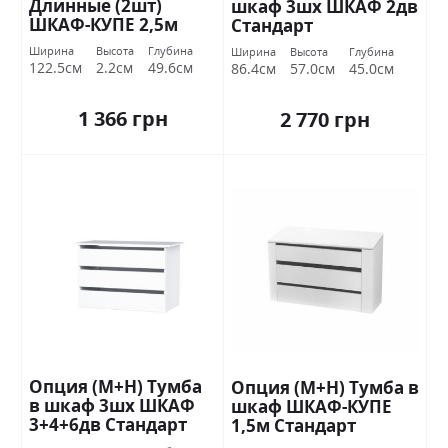
Длинные (2шт)
шкаф 3шх ШКАФ 2дв
ШКАФ-КУПЕ 2,5м
Стандарт
Стандарт
Ширина
Высота
Глубина
Ширина
Высота
Глубина
122.5см
2.2см
49.6см
86.4см
57.0см
45.0см
1 366 грн
2 770 грн
Опция (М+Н) Тумба
Опция (М+Н) Тумба в
в шкаф 3шх ШКАФ
шкаф ШКАФ-КУПЕ
3+4+6дв Стандарт
1,5м Стандарт