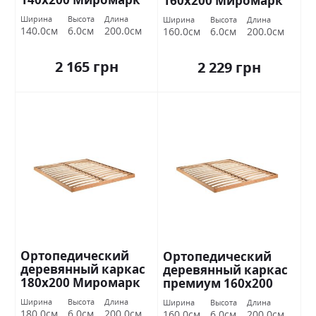
160х200 Миромарк
Ширина
Высота
Длина
Ширина
Высота
Длина
140.0см
6.0см
200.0см
160.0см
6.0см
200.0см
2 165 грн
2 229 грн
Ортопедический
Ортопедический
деревянный каркас
деревянный каркас
180х200 Миромарк
премиум 160х200
Миромарк
Ширина
Высота
Длина
Ширина
Высота
Длина
180.0см
6.0см
200.0см
160.0см
6.0см
200.0см