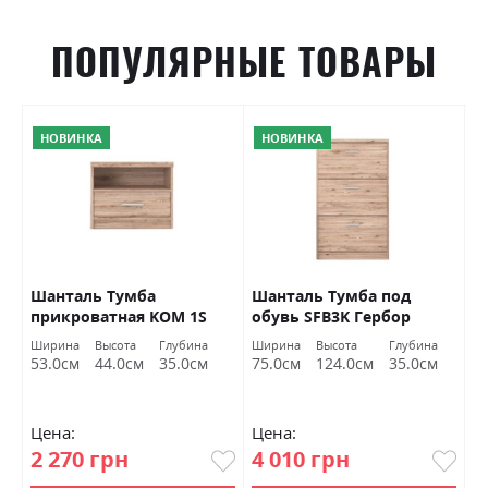
ПОПУЛЯРНЫЕ ТОВАРЫ
НОВИНКА
НОВИНКА
р
Шанталь Тумба
Шанталь Тумба под
Ш
прикроватная KOM 1S
обувь SFB3K Гербор
о
Гербор
а
Ширина
Высота
Глубина
Ширина
Высота
Глубина
Ш
м
53.0см
44.0см
35.0см
75.0см
124.0см
35.0см
7
Цена:
Цена:
Ц
2 270 грн
4 010 грн
2