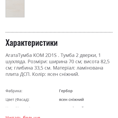
Характеристики
АгатаТумба KOM 2D1S . Тумба 2 дверки, 1
шухляда. Розміри: ширина 70 см; висота 82,5
см; глибина 33,5 см. Матеріал: ламінована
плита ДСП. Колір: ясен сніжний.
Фабрика:
Гербор
Цвет (Фасад):
ясен сніжний
Цвет (Корпус):
ясен сніжний
Цвет материала
ясен сніжний
Читать больше