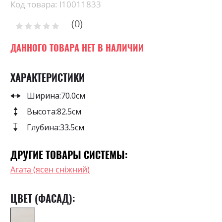
beginning
Код товара: l10011833
of
0
the
Рейтинг:
images
0
100
% of
gallery
ДАННОГО ТОВАРА НЕТ В НАЛИЧИИ
ХАРАКТЕРИСТИКИ
Ширина:
70.0см
Высота:
82.5см
Глубина:
33.5см
ДРУГИЕ ТОВАРЫ СИСТЕМЫ:
Агата (ясен сніжний)
ЦВЕТ (ФАСАД):