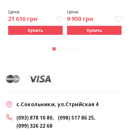
Цена:
Цена:
Ц
21 610 грн
9 950 грн
1
Купить
Купить
с.Сокольники, ул.Стрийская 4
(093) 878 10 80
(098) 517 86 25
(099) 326 22 68