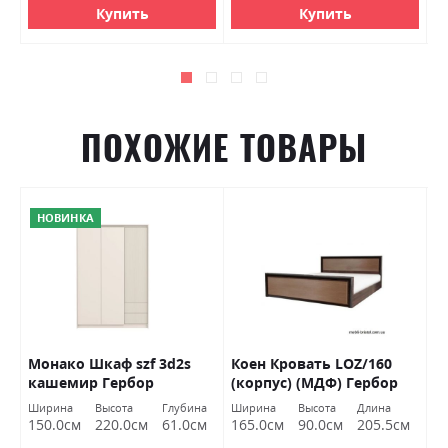
Купить
Купить
ПОХОЖИЕ ТОВАРЫ
НОВИНКА
ON
Монако Шкаф szf 3d2s
Коен Кровать LOZ/160
С
кашемир Гербор
(корпус) (МДФ) Гербор
Г
Ширина
Высота
Глубина
Ширина
Высота
Длина
Ш
150.0см
220.0см
61.0см
165.0см
90.0см
205.5см
1