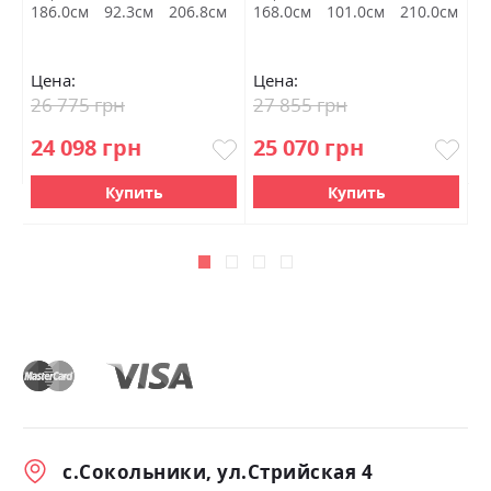
М
м
186.0см
92.3см
206.8см
168.0см
101.0см
210.0см
1
Цена:
Цена:
Ц
26 775 грн
27 855 грн
1
24 098 грн
25 070 грн
Купить
Купить
с.Сокольники, ул.Стрийская 4