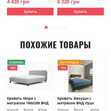
4 420 грн
6 320 грн
7
Купить
Купить
ПОХОЖИЕ ТОВАРЫ
НОВИНКА
ТОП ПРОДАЖ
-10%
-10%
Кровать Мори с
Кровать Эмоушн с
К
матрасом 160х200 ВНД
матрасом ВНД Луцк
м
Луцк
п
Ширина
Высота
Длина
Ширина
Высота
Длина
Ш