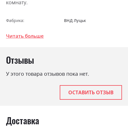
комнату.
Фабрика:
ВНД Луцьк
Нагрузка на одно спальное
120
место
Читать больше
Стиль
класика, модерн
Материал
ламінована ДСП
Отзывы
Особенность
Пружина Bonnel +
Високоеластичний
У этого товара отзывов пока нет.
Пінополіуретан
Ниша для белья
так
ОСТАВИТЬ ОТЗЫВ
Спальное место
160х200
С матрасом
так
Доставка