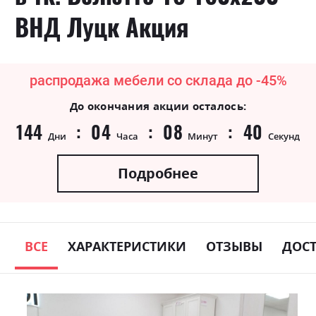
ВНД Луцк Акция
распродажа мебели со склада до -45%
До окончания акции осталось:
144
04
08
39
Дни
Часа
Минут
Секунд
Подробнее
ВСЕ
ХАРАКТЕРИСТИКИ
ОТЗЫВЫ
ДОС
Skip