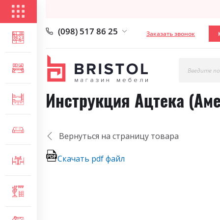
КАТАЛОГ ТОВАРОВ
(098) 517 86 25
Заказать звонок
ГОСТИНАЯ
СПАЛЬНЯ
Введите по
Инструкция Ацтека (Ам
ДЕТСКАЯ
МЯГКАЯ МЕБЕЛЬ
Вернуться на страницу товара
Скачать pdf файл
СТОЛЫ И СТУЛЬЯ
ПРИХОЖАЯ