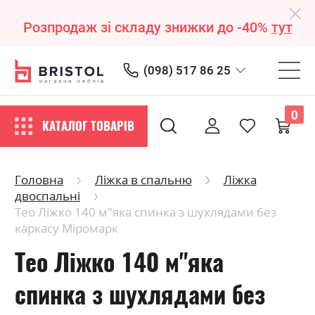
Розпродаж зі складу знижки до -40%
тут
(098) 517 86 25
0
КАТАЛОГ ТОВАРІВ
Головна
Ліжка в спальню
Ліжка
двоспальні
Тео Ліжко 140 м"яка спинка з шухлядами без
каркасу Міромарк
Тео Ліжко 140 м"яка
спинка з шухлядами без