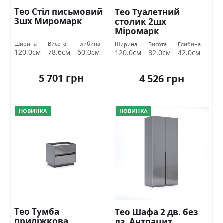
Тео Стіл письмовий
Тео Туалетний
3шх Миромарк
столик 2шх
Міромарк
Ширина
Висота
Глибина
Ширина
Висота
Глибина
120.0см
78.6см
60.0см
120.0см
82.0см
42.0см
5 701 грн
4 526 грн
НОВИНКА
НОВИНКА
Тео Тумба
Тео Шафа 2 дв. без
приліжкова
дз. Антрацит