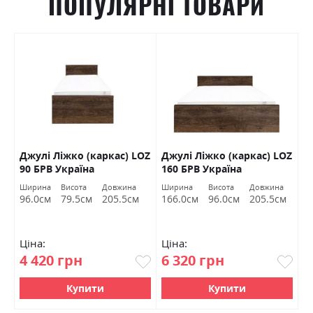
ПОПУЛЯРНІ ТОВАРИ
Джулі Ліжко (каркас) LOZ
Джулі Ліжко (каркас) LOZ
К
В
90 БРВ Україна
160 БРВ Україна
(
Ширина
Висота
Довжина
Ширина
Висота
Довжина
Ш
96.0см
79.5см
205.5см
166.0см
96.0см
205.5см
1
Ціна:
Ціна:
Ц
4 420 грн
6 320 грн
7
Купити
Купити