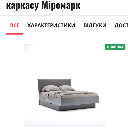
каркасу Міромарк
ВСЕ
ХАРАКТЕРИСТИКИ
ВІДГУКИ
ДОС
Skip
НОВИНКА
to
the
end
of
the
images
gallery