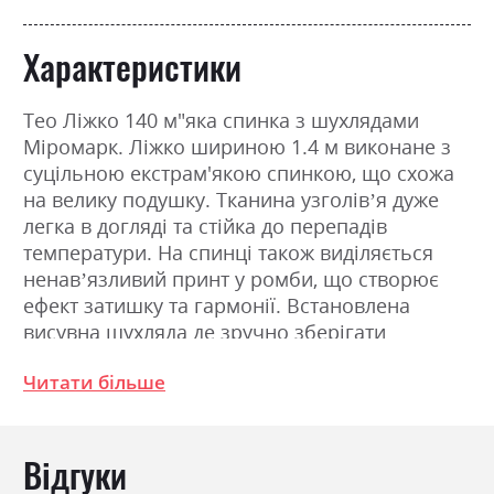
Характеристики
Тео Ліжко 140 м"яка спинка з шухлядами
Міромарк. Ліжко шириною 1.4 м виконане з
суцільною екстрам'якою спинкою, що схожа
на велику подушку. Тканина узголів’я дуже
легка в догляді та стійка до перепадів
температури. На спинці також виділяється
ненав’язливий принт у ромби, що створює
ефект затишку та гармонії. Встановлена
висувна шухляда де зручно зберігати
постільну білизну та інші побутові речі.
Читати більше
Корпус: Плита ламінована ДСП 16мм
Фурнітура: Трьохскладові шарикові
підвищеної міцності телескопічні
Відгуки
направляючі повного висуву; З`єднання
деталей за допомогою ексцентрикової стяжки