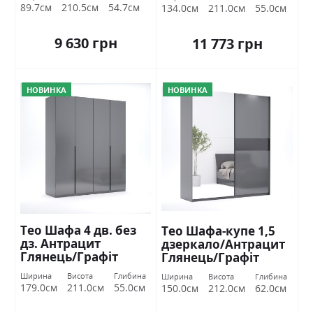
89.7см
210.5см
54.7см
134.0см
211.0см
55.0см
9 630 грн
11 773 грн
НОВИНКА
НОВИНКА
Тео Шафа 4 дв. без
Тео Шафа-купе 1,5
дз. Антрацит
дзеркало/Антрацит
Глянець/Графіт
Глянець/Графіт
Міромарк
Міромарк
Ширина
Висота
Глибина
Ширина
Висота
Глибина
179.0см
211.0см
55.0см
150.0см
212.0см
62.0см