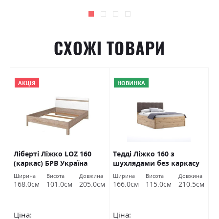
СХОЖІ ТОВАРИ
АКЦІЯ
НОВИНКА
Ліберті Ліжко LOZ 160
Тедді Ліжко 160 з
Л
(каркас) БРВ Україна
шухлядами без каркасу
Міромарк
на
Ширина
Висота
Довжина
Ширина
Висота
Довжина
Ш
см
168.0см
101.0см
205.0см
166.0см
115.0см
210.5см
1
Ціна:
Ціна:
Ц