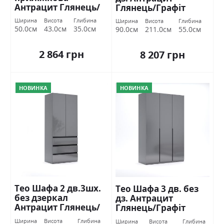
Антрацит Глянець/
Глянець/Графіт
Графіт Міромарк
Міромарк
Ширина
Висота
Глибина
Ширина
Висота
Глибина
50.0см
43.0см
35.0см
90.0см
211.0см
55.0см
2 864 грн
8 207 грн
НОВИНКА
НОВИНКА
Тео Шафа 2 дв.3шх.
Тео Шафа 3 дв. без
без дзеркал
дз. Антрацит
Антрацит Глянець/
Глянець/Графіт
Графіт Міромарк
Міромарк
Ширина
Висота
Глибина
Ширина
Висота
Глибина