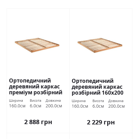
Ортопедичний
Ортопедичний
деревяний каркас
деревяний каркас
преміум розбірний
розбірний 160х200
160х200 Міромарк
Міромарк
Ширина
Висота
Довжина
Ширина
Висота
Довжина
160.0см
6.0см
200.0см
160.0см
6.0см
200.0см
2 888 грн
2 229 грн