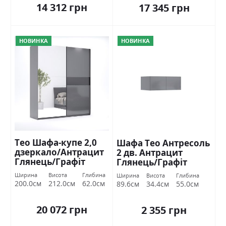
14 312 грн
17 345 грн
НОВИНКА
НОВИНКА
Тео Шафа-купе 2,0
Шафа Тео Антресоль
дзеркало/Антрацит
2 дв. Антрацит
Глянець/Графіт
Глянець/Графіт
Міромарк
Міромарк
Ширина
Висота
Глибина
Ширина
Висота
Глибина
200.0см
212.0см
62.0см
89.6см
34.4см
55.0см
20 072 грн
2 355 грн