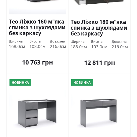
Тео Ліжко 160 м"яка
Тео Ліжко 180 м"яка
спинка з шухлядами
спинка з шухлядами
без каркасу
без каркасу
Міромарк
Міромарк
Ширина
Висота
Довжина
Ширина
Висота
Довжина
168.0см
103.0см
216.0см
188.0см
103.0см
216.0см
10 763 грн
12 811 грн
НОВИНКА
НОВИНКА