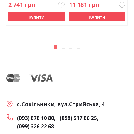
2 741 грн
11 181 грн
2
2
Купити
Купити
с.Сокільники, вул.Стрийська, 4
(093) 878 10 80
(098) 517 86 25
(099) 326 22 68