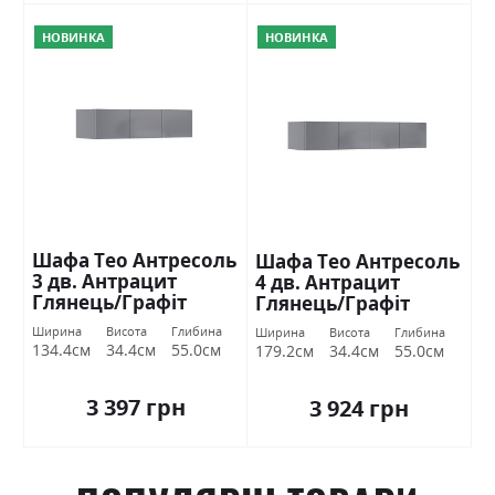
НОВИНКА
НОВИНКА
Шафа Тео Антресоль
Шафа Тео Антресоль
3 дв. Антрацит
4 дв. Антрацит
Глянець/Графіт
Глянець/Графіт
Міромарк
Міромарк
Ширина
Висота
Глибина
Ширина
Висота
Глибина
134.4см
34.4см
55.0см
179.2см
34.4см
55.0см
3 397 грн
3 924 грн