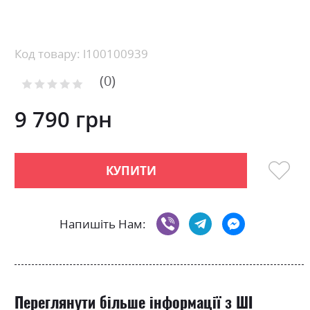
Skip
to
the
beginning
Код товару: l100100939
of
0
the
Рейтинг:
images
0
100
% of
gallery
9 790 грн
КУПИТИ
Напишіть Нам:
Переглянути більше інформації з ШІ