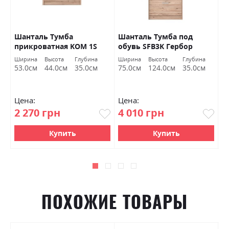
р
Шанталь Тумба
Шанталь Тумба под
Ш
прикроватная KOM 1S
обувь SFB3K Гербор
о
Гербор
а
Ширина
Высота
Глубина
Ширина
Высота
Глубина
Ш
м
53.0см
44.0см
35.0см
75.0см
124.0см
35.0см
7
Цена:
Цена:
Ц
2 270 грн
4 010 грн
2
Купить
Купить
ПОХОЖИЕ ТОВАРЫ