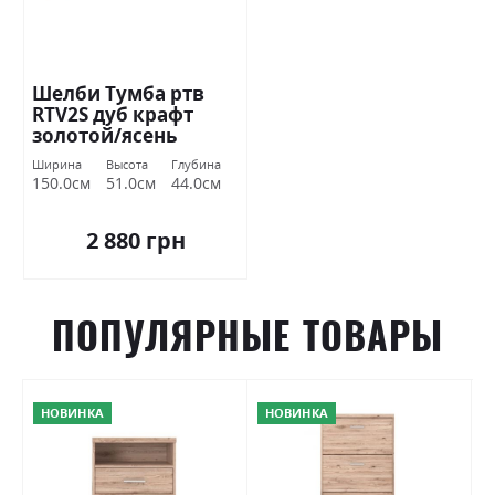
Шелби Тумба ртв
RTV2S дуб крафт
золотой/ясень
серфсайд железный
Ширина
Высота
Глубина
Гербор
150.0см
51.0см
44.0см
2 880 грн
ПОПУЛЯРНЫЕ ТОВАРЫ
НОВИНКА
НОВИНКА