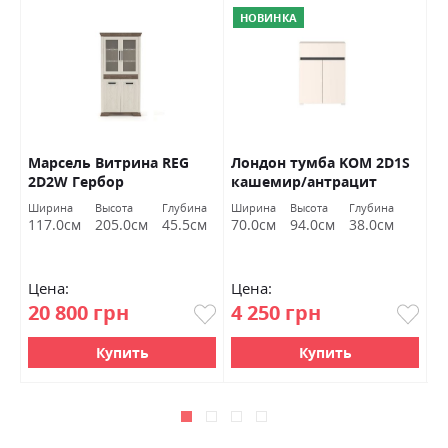
НОВИНКА
ех
Марсель Витрина REG
Лондон тумба KOM 2D1S
В
2D2W Гербор
кашемир/антрацит
Гербор Україна
Ширина
Высота
Глубина
Ширина
Высота
Глубина
Ш
117.0см
205.0см
45.5см
70.0см
94.0см
38.0см
1
Цена:
Цена:
Ц
20 800 грн
4 250 грн
1
Купить
Купить