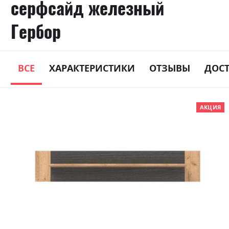
серфсайд железный
Гербор
ВСЕ
ХАРАКТЕРИСТИКИ
ОТЗЫВЫ
ДОС
Skip
АКЦИЯ
to
the
end
of
the
images
gallery