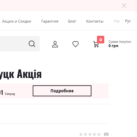
Укр
Рус
Акции и Скидки
Гарантия
Блог
Контакты
0
Сумма покупок:
0 грн
уцк Акція
Подробнее
00
Секунд
0
Рейтинг: