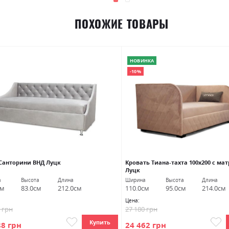
ПОХОЖИЕ ТОВАРЫ
НОВИНКА
-10%
 Санторини ВНД Луцк
Кровать Тиана-тахта 100х200 с ма
Луцк
а
Высота
Длина
Ширина
Высота
Длина
см
83.0см
212.0см
110.0см
95.0см
214.0см
Цена:
5 грн
27 180 грн
Купить
88 грн
24 462 грн