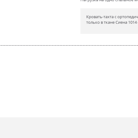
Кровать-тахта с ортопеди
только в ткане Сиена 1014 
ретан