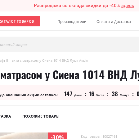
Распродажа со склада скидки до -40%
здесь
КАТАЛОГ ТОВАРОВ
Производители
Оплата и Доставка
исковый запрос
фт ll -тахта с матрасом у Сиена 1014 ВНД Луцк Акція
с матрасом у Сиена 1014 ВНД Л
147
16
38
До окончания акции осталось:
Дней
Часов
Минут
ТАВКА
ПОХОЖИЕ ТОВАРЫ
-30%
Код товара: l10027161