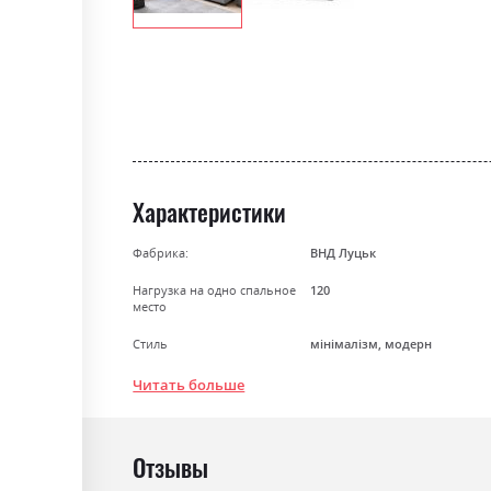
Skip
to
the
beginning
of
the
images
Характеристики
gallery
Фабрика:
ВНД Луцьк
Нагрузка на одно спальное
120
место
Стиль
мінімалізм, модерн
Материал
ламінована ДСП
Читать больше
Особенность
Пружина Бонель + Пінополіу
Раскладной
ні
Отзывы
Ниша для белья
так