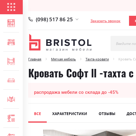
КАТАЛОГ ТОВАРОВ
(098) 517 86 25
Заказать звонок
ГОСТИНАЯ
СПАЛЬНЯ
Введите по
Главная
Мягкая мебель
Тахта-кровати
Кровать Со
ДЕТСКАЯ
Кровать Софт ll -тахта 
МЯГКАЯ МЕБЕЛЬ
распродажа мебели со склада до -45%
СТОЛЫ И СТУЛЬЯ
ВСЕ
ХАРАКТЕРИСТИКИ
ОТЗЫВЫ
ДОС
ПРИХОЖАЯ
Skip