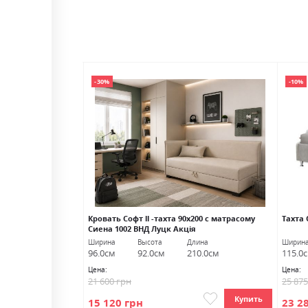
-30%
-10%
 с матрасом ВНД
Кровать Софт ll -тахта 90х200 с матрасому
Тахта
Сиена 1002 ВНД Луцк Акція
Длина
Ширина
Высота
Длина
Ширин
212.0см
96.0см
92.0см
210.0см
115.0
Цена:
Цена:
21 600 грн
25 87
Купить
Купить
15 120 грн
23 2