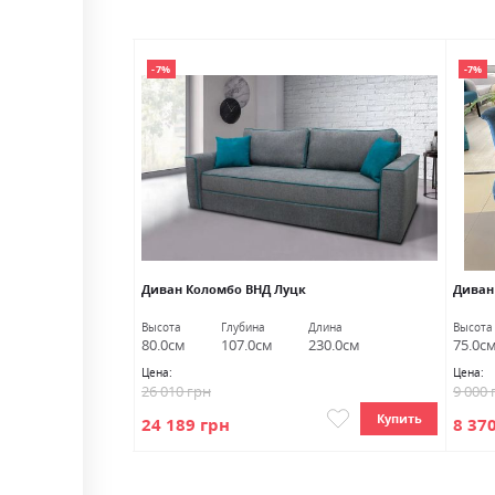
-7%
-7%
я ВНД Луцк
Диван Коломбо ВНД Луцк
Диван
лина
Высота
Глубина
Длина
Высота
15.0см
80.0см
107.0см
230.0см
75.0с
Цена:
Цена:
26 010 грн
9 000 
Купить
Купить
24 189 грн
8 37