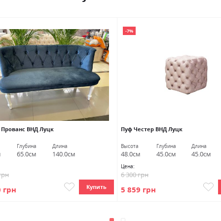
-7%
 Прованс ВНД Луцк
Пуф Честер ВНД Луцк
Глубина
Длина
Высота
Глубина
Длина
м
65.0см
140.0см
48.0см
45.0см
45.0см
Цена:
грн
6 300 грн
Купить
0 грн
5 859 грн