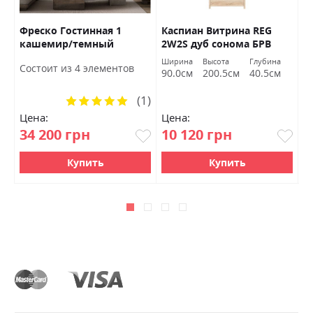
Фреско Гостинная 1
Каспиан Витрина REG
К
уб
кашемир/темный
2W2S дуб сонома БРВ
с
мармур БРВ Украина
Украина
к
Ширина
Высота
Глубина
Ш
Состоит из 4 элементов
У
90.0см
200.5см
40.5см
1
(1)
Рейтинг:
100%
Цена:
Цена:
Ц
34 200 грн
10 120 грн
2
Купить
Купить