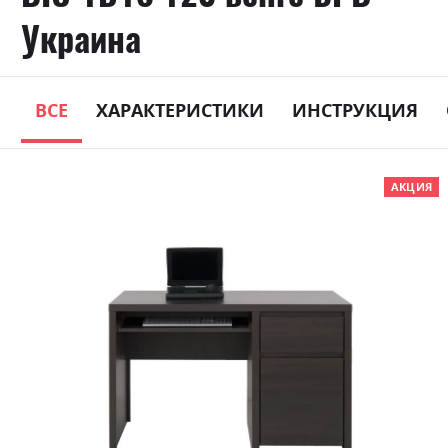
Украина
ВСЕ
ХАРАКТЕРИСТИКИ
ИНСТРУКЦИЯ
Skip
АКЦИЯ
to
the
end
of
the
images
gallery