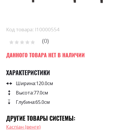
Skip
to
the
beginning
Код товара: l10000554
of
0
the
Рейтинг:
images
0
100
% of
gallery
ДАННОГО ТОВАРА НЕТ В НАЛИЧИИ
ХАРАКТЕРИСТИКИ
Ширина:
120.0см
Высота:
77.0см
Глубина:
65.0см
ДРУГИЕ ТОВАРЫ СИСТЕМЫ:
Каспіан (венге)