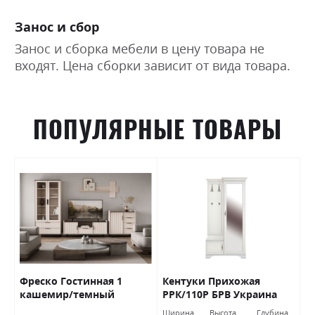
Занос и сбор
Занос и сборка мебели в цену товара не
входят. Цена сборки зависит от вида товара.
ПОПУЛЯРНЫЕ ТОВАРЫ
Фреско Гостинная 1
Кентуки Прихожая
К
кашемир/темный
РРК/110Р БРВ Украина
Б
мармур БРВ Украина
а
Ширина
Высота
Глубина
Ш