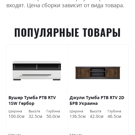
входят. Цена сборки зависит от вида товара.
ПОПУЛЯРНЫЕ ТОВАРЫ
Вушер Тумба РТВ RTV
Джули Тумба РТВ RTV 2D
Д
1SW Гербор
БРВ ​​Украина
Б
Ширина
Высота
Глубина
Ширина
Высота
Глубина
Ш
100.0см
32.5см
50.0см
136.5см
42.0см
46.5см
9