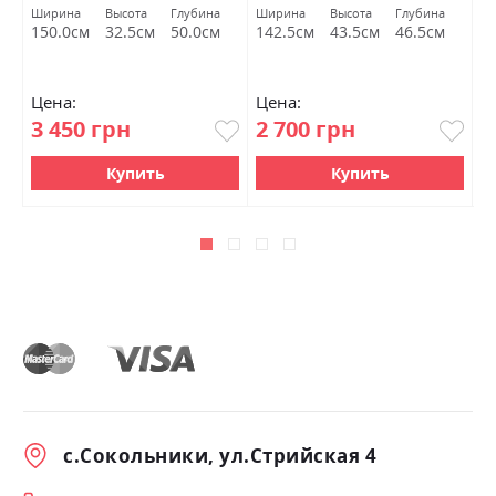
У
Ширина
Высота
Глубина
Ширина
Высота
Глубина
Ш
150.0см
32.5см
50.0см
142.5см
43.5см
46.5см
1
Цена:
Цена:
Ц
3 450 грн
2 700 грн
4
Купить
Купить
с.Сокольники, ул.Стрийская 4