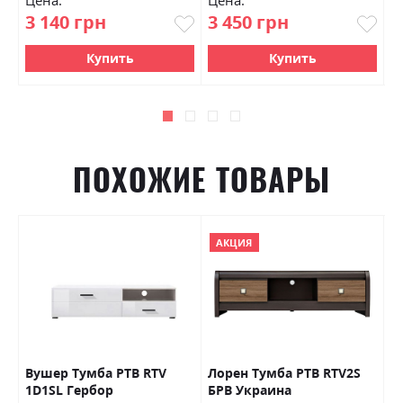
Цена:
Цена:
Ц
3 140 грн
3 450 грн
4
Купить
Купить
ПОХОЖИЕ ТОВАРЫ
АКЦИЯ
Вушер Тумба РТВ RTV
Лорен Тумба РТВ RTV2S
К
1D1SL Гербор
БРВ Украина
2