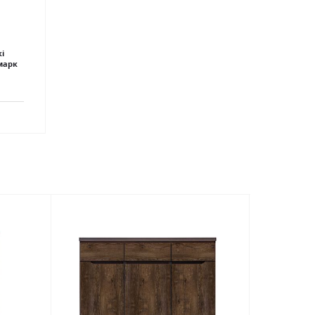
і
омарк