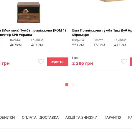
на (Монтана) Тумба приліжкова JKOM 1S
Віва Приліжкова тумба 1шх Дуб Ар
 шутер БРВ Україна
Міромарк
а
Висота
Глибина
Ширина
Висота
Глибина
м
40.5см
40.0см
55.0см
16.0см
41.0см
Ціна:
Купити
0 грн
2 286 грн
ОБНИКИ
ОПЛАТА І ДОСТАВКА
АКЦІЇ ТА ЗНИЖКИ
ГАРАНТІЯ
К