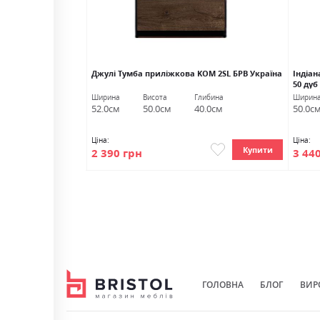
шх. Дуб крафт/білий
Джулі Тумба приліжкова KOM 2SL БРВ Україна
Індіа
50 дуб
либина
Ширина
Висота
Глибина
Ширин
6.0см
52.0см
50.0см
40.0см
50.0с
Ціна:
Ціна:
Купити
Купити
2 390 грн
3 44
ГОЛОВНА
БЛОГ
ВИР