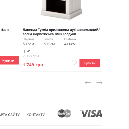
тізан
Лавенда Тумба приліжкова дуб шоколадний/
Каріна Приліж
сосна норвежська ВМВ Холдинг
альба/дуб сон
Ширина
Висота
Глибина
Ширина
Ви
53.5см
50.0см
41.0см
60.0см
51
Ціна:
2 058 грн
Ціна:
Купити
3 890 грн
Купити
1 749 грн
АРТА САЙТУ
КОНТАКТИ