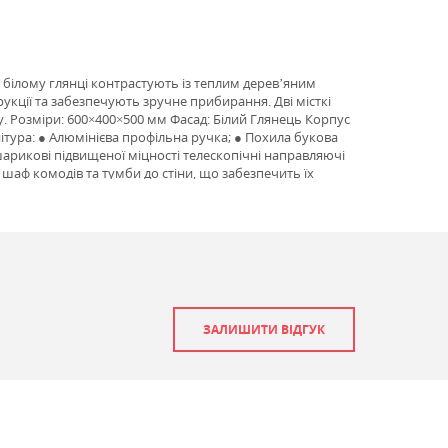
 білому глянці контрастують із теплим дерев’яним
укції та забезпечують зручне прибирання. Дві місткі
у. Розміри: 600×400×500 мм Фасад: Білий Глянець Корпус
ітура: ● Алюмінієва профільна ручка; ● Похила букова
шарикові підвищеної міцності телескопічні направляючі
шаф комодів та тумби до стіни, що забезпечить їх
ЗАЛИШИТИ ВІДГУК