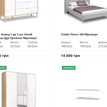
я Комод 1 дв 3 шх. Білий
Олівія Ліжко 160 Міромарк
ць/Дуб Кремона Міромарк
Ширина
Висота
Довжи
а
Висота
Глибина
198.0см
100.0см
215.0
см
82.0см
40.0см
14 000 грн
6 грн
ИНКА
НОВИНКА