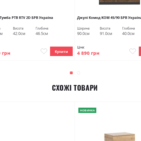
Тумба РТВ RTV 2D БРВ Україна
Джулі Комод KOM 4S/90 БРВ Україн
а
Висота
Глибина
Ширина
Висота
Глибина
см
42.0см
46.5см
90.0см
91.0см
40.0см
Ціна:
Купити
0 грн
4 890 грн
СХОЖІ ТОВАРИ
НОВИНКА