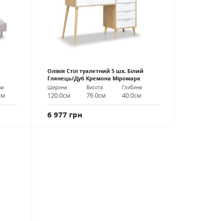
Олівія Стіл туалетний 5 шх. Білий
Глянець/Дуб Кремона Міромарк
на
Ширина
Висота
Глибина
см
120.0см
76.0см
40.0см
6 977 грн