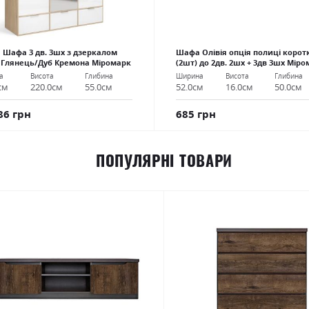
я Шафа 3 дв. 3шх з дзеркалом
Шафа Олівія опція полиці коротк
 Глянець/Дуб Кремона Міромарк
(2шт) до 2дв. 2шх + 3дв 3шх Мір
а
Висота
Глибина
Ширина
Висота
Глибина
см
220.0см
55.0см
52.0см
16.0см
50.0см
86 грн
685 грн
ПОПУЛЯРНІ ТОВАРИ