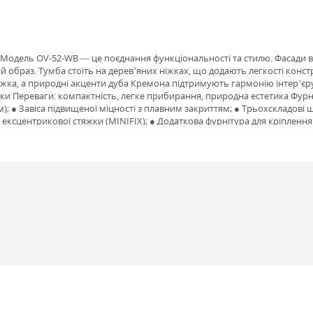
 Модель OV-52-WB — це поєднання функціональності та стилю. Фасади в
образ. Тумба стоїть на дерев’яних ніжках, що додають легкості констр
ліжка, а природні акценти дуба Кремона підтримують гармонію інтер’єр
іжки Переваги: компактність, легке прибирання, природна естетика Фурн
 ● Завіса підвищеної міцності з плавним закриттям; ● Трьохскладові 
ексцентрикової стяжки (MINIFIX); ● Додаткова фурнітура для кріплення 
тичний і стильний елемент спальні, де важлива кожна деталь.