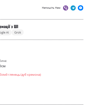
Напишіть Нам:
рмації з ШІ
ogle AI
Grok
бина:
0см
(білий глянець/дуб кремона)