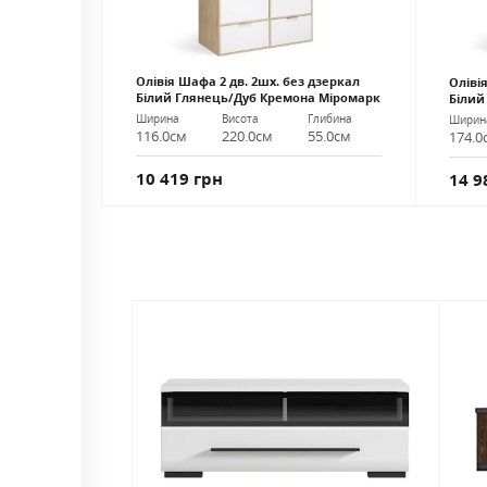
Олівія Шафа 2 дв. 2шх. без дзеркал
Оліві
Білий Глянець/Дуб Кремона Міромарк
Білий
Ширина
Висота
Глибина
Ширин
116.0см
220.0см
55.0см
174.0
10 419 грн
14 9