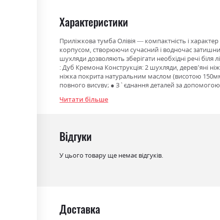
the
beginning
Характеристики
of
the
Приліжкова тумба Олівія — компактність і характер
корпусом, створюючи сучасний і водночас затишний 
images
шухляди дозволяють зберігати необхідні речі біля 
gallery
: Дуб Кремона Конструкція: 2 шухляди, дерев’яні н
ніжка покрита натуральним маслом (висотою 150мм);
повного висуву; ● З`єднання деталей за допомогою 
нерухомість та підвищену безпеку. Ця тумба — прак
Читати більше
Фабрика:
Міромарк
Відгуки
Колір (Фасад):
білий глянець/дуб кремона
Колір (Корпус):
дуб кремона
У цього товару ще немає відгуків.
Колір матеріалу
білий глянець/дуб кремона
Стиль
мінімалізм, модерн
Матеріал
лакована ДСП
Доставка