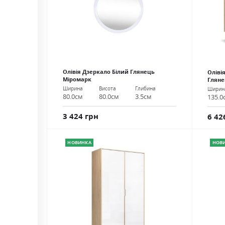
Олівія Дзеркало Білий Глянець
Оліві
Міромарк
Гляне
Ширина
Висота
Глибина
Ширин
80.0см
80.0см
3.5см
135.0
3 424 грн
6 42
НОВИНКА
НОВ