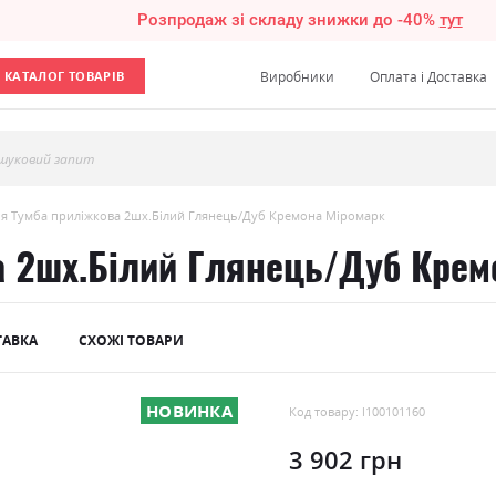
Розпродаж зі складу знижки до -40%
тут
КАТАЛОГ ТОВАРІВ
Виробники
Оплата і Доставка
шуковий запит
ія Тумба приліжкова 2шх.Білий Глянець/Дуб Кремона Міромарк
а 2шх.Білий Глянець/Дуб Крем
ТАВКА
СХОЖІ ТОВАРИ
НОВИНКА
Код товару: l100101160
3 902 грн