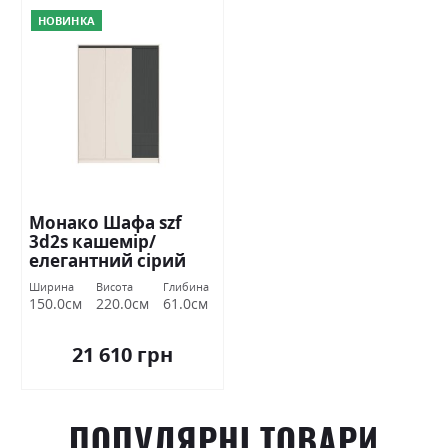
НОВИНКА
Монако Шафа szf
3d2s кашемір/
елегантний сірий
софттач Гербор
Ширина
Висота
Глибина
150.0см
220.0см
61.0см
21 610 грн
ПОПУЛЯРНІ ТОВАРИ