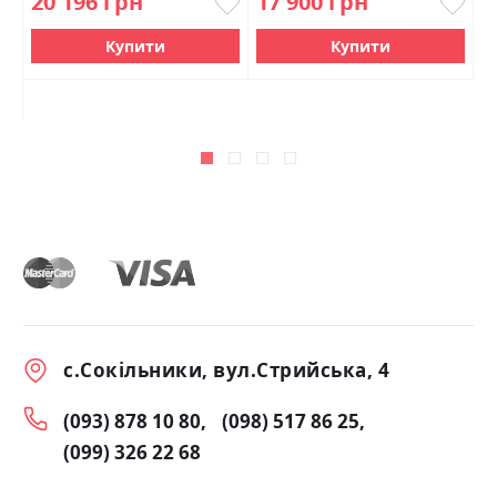
20 196 грн
17 900 грн
1
Купити
Купити
с.Сокільники, вул.Стрийська, 4
(093) 878 10 80
(098) 517 86 25
(099) 326 22 68