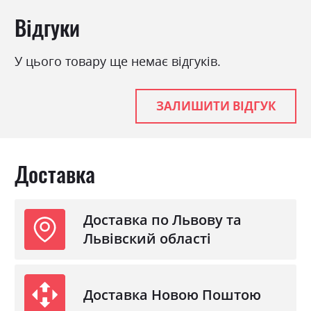
Стиль
мінімалізм, модерн
Відгуки
Матеріал
ламінована ДСП
Тканина
лотус
У цього товару ще немає відгуків.
Ніша для білизни
так
Спальне місце
160х200
ЗАЛИШИТИ ВІДГУК
З матрацом
ні
З підставкою під матрац
так
Доставка
Доставка по Львову та
Львівский області
Доставка Новою Поштою