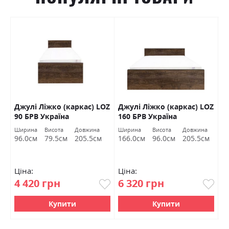
Джулі Ліжко (каркас) LOZ
Джулі Ліжко (каркас) LOZ
К
В
90 БРВ Україна
160 БРВ Україна
(
Ширина
Висота
Довжина
Ширина
Висота
Довжина
Ш
96.0см
79.5см
205.5см
166.0см
96.0см
205.5см
1
Ціна:
Ціна:
Ц
4 420 грн
6 320 грн
7
Купити
Купити