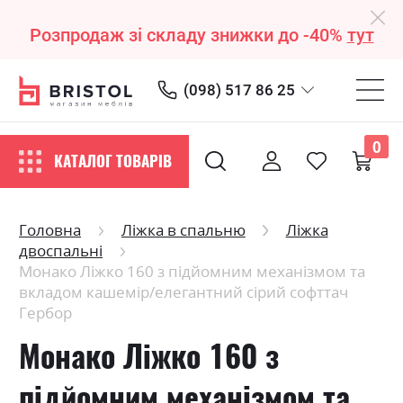
Розпродаж зі складу знижки до -40%
тут
(098) 517 86 25
0
КАТАЛОГ ТОВАРІВ
Головна
Ліжка в спальню
Ліжка
двоспальні
Монако Ліжко 160 з підйомним механізмом та
вкладом кашемір/елегантний сірий софттач
Гербор
Монако Ліжко 160 з
підйомним механізмом та