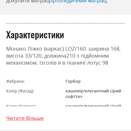
докупити матрац
ортопедичний матрац
.
Характеристики
Монако Ліжко (каркас) LOZ/160: ширина 168,
висота 33/120, довжина210 з підйомним
механізмом. Ізголів я в тканині лотус 98
Фабрика:
Гербор
Колір (Фасад):
кашемір/елегантний сірий
софттач
Колір (Корпус):
кашемір/елегантний сірий
софттач
Читати більше
Колір матеріалу
кашемір/елегантний сірий
софттач