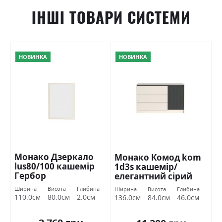
ІНШІ ТОВАРИ СИСТЕМИ
НОВИНКА
НОВИНКА
Монако Дзеркало
Монако Комод kom
lus80/100 кашемір
1d3s кашемір/
Гербор
елегантний сірий
софттач Гербор
Ширина
Висота
Глибина
Ширина
Висота
Глибина
110.0см
80.0см
2.0см
136.0см
84.0см
46.0см