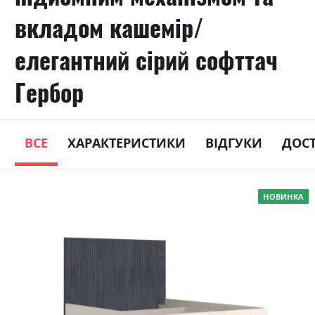
вкладом кашемір/
елегантний сірий софттач
Гербор
ВСЕ
ХАРАКТЕРИСТИКИ
ВІДГУКИ
ДОС
Skip
НОВИНКА
to
the
end
of
the
images
gallery