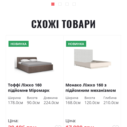
СХОЖІ ТОВАРИ
НОВИНКА
НОВИНКА
Тоффі Ліжко 160
Монако Ліжко 160 з
Ж
підйомне Міромарк
підйомним механізмом
б
та вкладом кашемір
на
Ширина
Висота
Довжина
Ширина
Висота
Глибина
Ш
Гербор
см
178.0см
90.0см
224.0см
168.0см
120.0см
210.0см
1
Ціна:
Ціна:
Ц