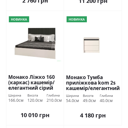
2 760 грн
11 200 грн
НОВИНКА
НОВИНКА
Монако Ліжко 160
Монако Тумба
(каркас) кашемір/
приліжкова kom 2s
елегантний сірий
кашемір/елегантний
софттач Гербор
сірий софттач
Ширина
Висота
Глибина
Ширина
Висота
Глибина
Гербор
166.0см
120.0см
210.0см
54.0см
49.0см
40.0см
10 010 грн
4 180 грн