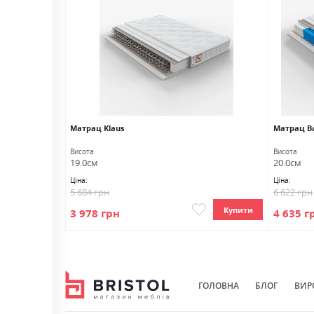
Матрац Klaus
Матрац Ba
Висота
Висота
19.0см
20.0см
Ціна:
Ціна:
5 684 грн
6 622 грн
Купити
Купити
3 978 грн
4 635 г
ГОЛОВНА
БЛОГ
ВИР