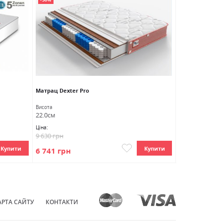
Матрац Dexter Pro
Матрац Dexter
Висота
Висота
22.0см
21.0см
Ціна:
Ціна:
9 630 грн
9 016 грн
Купити
Купити
6 741 грн
6 311 грн
АРТА САЙТУ
КОНТАКТИ