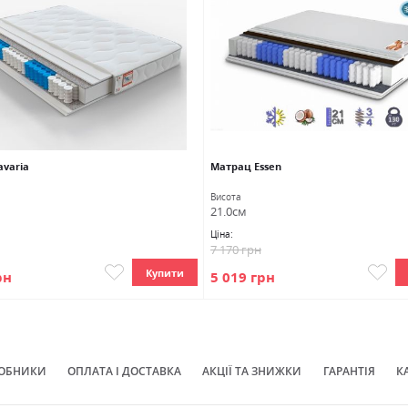
varia
Матрац Essen
Висота
21.0см
Ціна:
7 170 грн
Купити
рн
5 019 грн
ОБНИКИ
ОПЛАТА І ДОСТАВКА
АКЦІЇ ТА ЗНИЖКИ
ГАРАНТІЯ
К