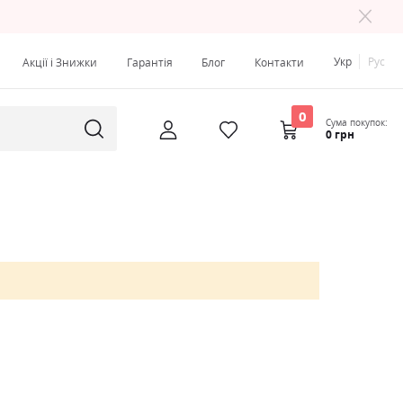
Укр
Рус
Акції і Знижки
Гарантія
Блог
Контакти
0
Сума покупок:
0 грн