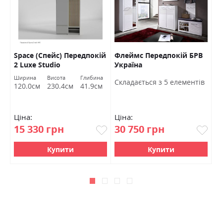
Space (Спейс) Передпокій
Флеймс Передпокій БРВ
Л
2 Luxe Studio
Україна
к
Ширина
Висота
Глибина
в
Cкладається з 5 елементів
C
120.0см
230.4см
41.9см
Ціна:
Ціна:
Ц
15 330 грн
30 750 грн
1
Купити
Купити