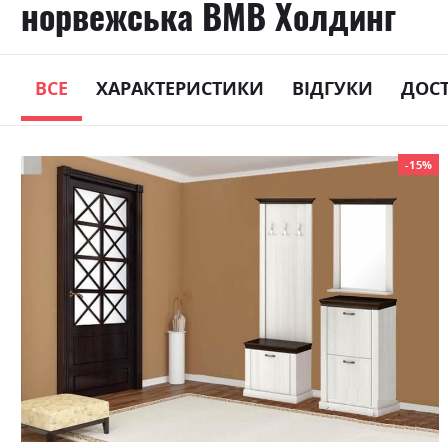
норвежська ВМВ Холдинг
ВСЕ
ХАРАКТЕРИСТИКИ
ВІДГУКИ
ДОС
Skip
-15%
to
the
end
of
the
images
gallery