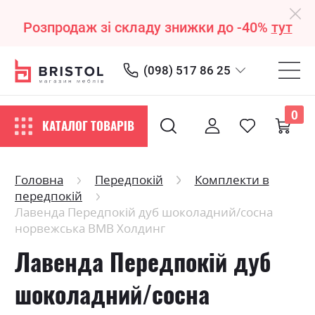
Розпродаж зі складу знижки до -40%
тут
(098) 517 86 25
0
КАТАЛОГ ТОВАРІВ
Головна
Передпокій
Комплекти в
передпокій
Лавенда Передпокій дуб шоколадний/сосна
норвежська ВМВ Холдинг
Лавенда Передпокій дуб
шоколадний/сосна