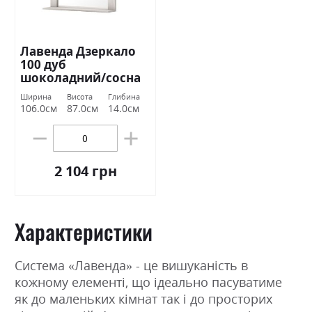
Лавенда Дзеркало
100 дуб
шоколадний/сосна
норвежська ВМВ
Ширина
Висота
Глибина
Холдинг
106.0см
87.0см
14.0см
2 104 грн
Характеристики
Система «Лавенда» - це вишуканість в
кожному елементі, що ідеально пасуватиме
як до маленьких кімнат так і до просторих