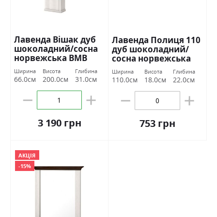
Лавенда Вішак дуб
Лавенда Полиця 110
шоколадний/сосна
дуб шоколадний/
норвежська ВМВ
сосна норвежська
Холдинг
ВМВ Холдинг
Ширина
Висота
Глибина
Ширина
Висота
Глибина
66.0см
200.0см
31.0см
110.0см
18.0см
22.0см
3 190 грн
753 грн
АКЦІЯ
-15%