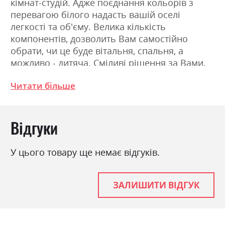
кімнат-студій. Адже поєднання кольорів з
перевагою білого надасть вашій оселі
легкості та об'єму. Велика кількість
компонентів, дозволить Вам самостійно
обрати, чи це буде вітальня, спальня, а
можливо - дитяча. Сміливі рішення за Вами.
Читати більше
Фабрика:
ВМВ Холдинг
Колір (Фасад):
дуб шоколадний/сосна
Відгуки
норвежська
Колір (Корпус):
дуб шоколадний/сосна
норвежська
У цього товару ще немає відгуків.
Колір матеріалу
дуб шоколадний/сосна
норвежська
ЗАЛИШИТИ ВІДГУК
Стиль
модерн
Матеріал
ламінована ДСП