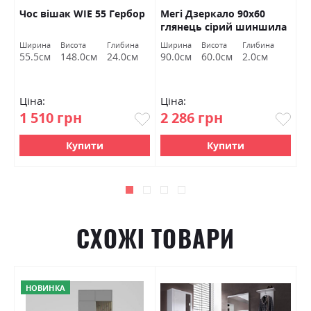
Чос вішак WIE 55 Гербор
Мегі Дзеркало 90х60
П
глянець сірий шиншила
к
Міромарк
Ширина
Висота
Глибина
Ширина
Висота
Глибина
Ш
55.5см
148.0см
24.0см
90.0см
60.0см
2.0см
8
Ціна:
Ціна:
Ц
1 510 грн
2 286 грн
1
Купити
Купити
СХОЖІ ТОВАРИ
НОВИНКА