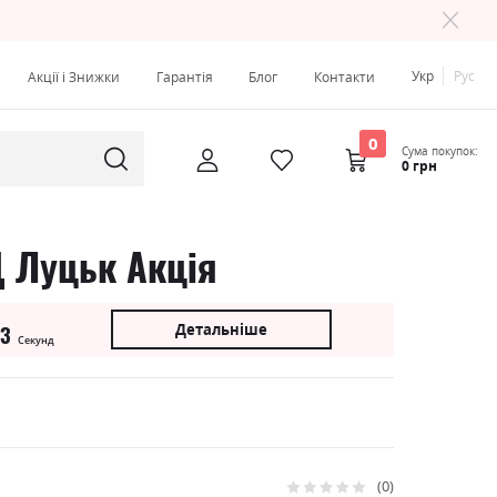
Укр
Рус
Акції і Знижки
Гарантія
Блог
Контакти
0
Сума покупок:
0 грн
Д Луцьк Акція
Детальніше
2
Секунд
0
Рейтинг: