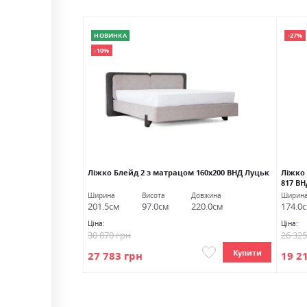
НОВИНКА
-27%
-10%
трацому у Гранд
Ліжко Блейд 2 з матрацом 160х200 ВНД Луцьк
Ліжко 
817 В
Довжина
Ширина
Висота
Довжина
Ширин
238.0см
201.5см
97.0см
220.0см
174.0
Ціна:
Ціна:
30 870 грн
26 32
Купити
Купити
27 783 грн
19 2