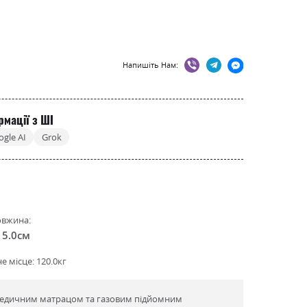
Напишіть Нам:
рмації з ШІ
ogle AI
Grok
вжина:
15.0см
 місце: 120.0кг
опедичним матрацом та газовим підйомним