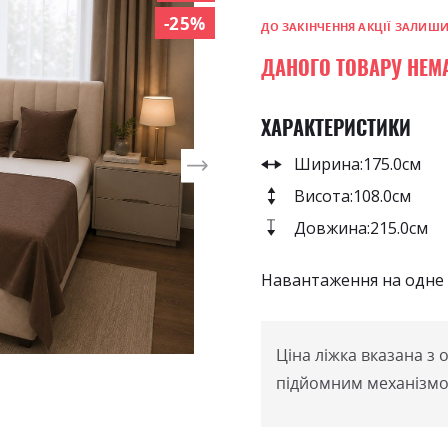
-25%
ДО ЗАКІНЧЕННЯ АКЦІЇ ЗАЛИШ
ДАНОГО ТОВАРУ НЕМ
ХАРАКТЕРИСТИКИ
Ширина:
175.0см
Висота:
108.0см
Довжина:
215.0см
Навантаження на одне с
Ціна ліжка вказана з
підйомним механізмо