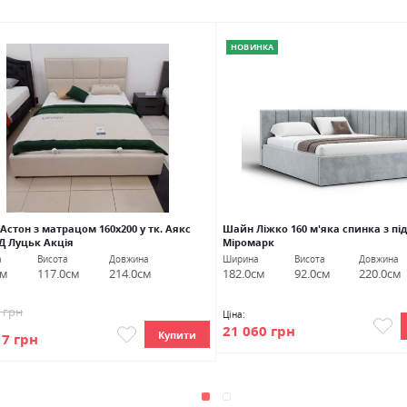
НОВИНКА
Астон з матрацом 160х200 у тк. Аякс
Шайн Ліжко 160 м'яка спинка з п
НД Луцьк Акція
Міромарк
а
Висота
Довжина
Ширина
Висота
Довжина
см
117.0см
214.0см
182.0см
92.0см
220.0см
5 грн
Ціна:
21 060 грн
Купити
17 грн