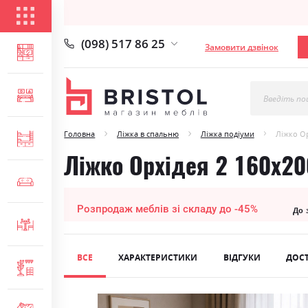
КАТАЛОГ ТОВАРІВ
(098) 517 86 25
Замовити дзвінок
ВІТАЛЬНЯ
СПАЛЬНЯ
Введіть по
Головна
Ліжка в спальню
Ліжка подіуми
Ліжко Ор
ДИТЯЧА
Ліжко Орхідея 2 160х20
М'ЯКІ МЕБЛІ
Розпродаж меблів зі складу до -45%
До 
СТОЛИ ТА СТІЛЬЦІ
ВСЕ
ХАРАКТЕРИСТИКИ
ВІДГУКИ
ДОС
ПЕРЕДПОКІЙ
Skip