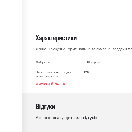
Характеристики
Ліжко Орхідея 2 - оригінальне та сучасне, завдяки п
Фабрика:
ВНД Луцьк
Навантаження на одне
120
спальне місце
Читати більше
Стиль
класика, модерн
Матеріал
ламінована ДСП
Відгуки
Ніша для білизни
так
Спальне місце
160х200
У цього товару ще немає відгуків.
З матрацом
так