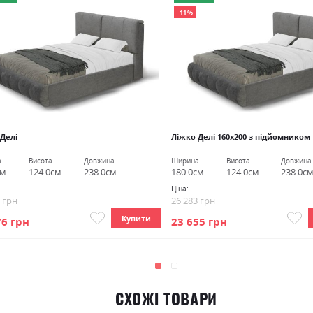
-11%
 Делі
Ліжко Делі 160х200 з підйомником
а
Висота
Довжина
Ширина
Висота
Довжина
см
124.0см
238.0см
180.0см
124.0см
238.0с
Ціна:
1 грн
26 283 грн
Купити
76 грн
23 655 грн
СХОЖІ ТОВАРИ