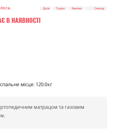
0
100
% of
ИЛОСЬ:
Днів
Годин
Хвилин
Секунд
АЄ В НАЯВНОСТІ
пальне місце: 120.0кг
 ортопедичним матрацом та газовим
м.