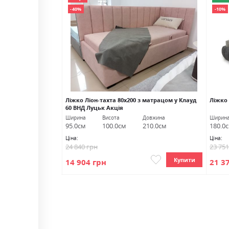
-40%
-10%
Ліжко Ліон-тахта 80х200 з матрацом у Клауд
Ліжко
60 ВНД Луцьк Акція
Довжина
Ширина
Висота
Довжина
Ширин
219.0см
95.0см
100.0см
210.0см
180.0
Ціна:
Ціна:
24 840 грн
23 75
Купити
Купити
14 904 грн
21 3