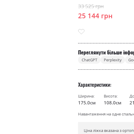
33 525 грн
25 144 грн
Переглянути більше інфо
ChatGPT
Perplexity
Go
Характеристики
Ширина:
Висота:
До
175.0см
108.0см
2
Навантаження на одне спальне
Ціна ліжка вказана з орт