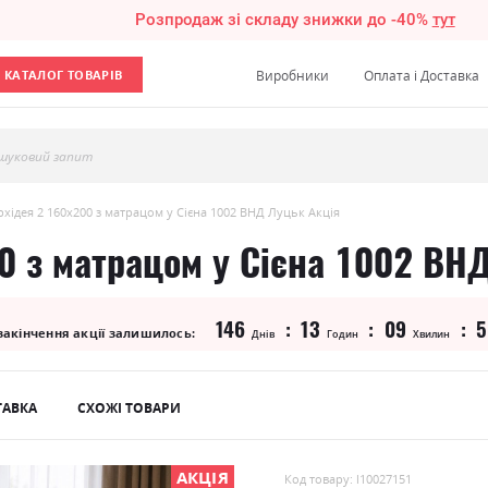
Розпродаж зі складу знижки до -40%
тут
КАТАЛОГ ТОВАРІВ
Виробники
Оплата і Доставка
шуковий запит
хідея 2 160х200 з матрацом у Сієна 1002 ВНД Луцьк Акція
0 з матрацом у Сієна 1002 ВН
146
13
09
5
закінчення акції залишилось:
Днів
Годин
Хвилин
ТАВКА
СХОЖІ ТОВАРИ
АКЦІЯ
Код товару: l10027151