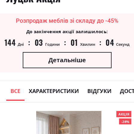
Розпродаж меблів зі складу до -45%
До закінчення акції залишилось:
144
03
01
04
Дні
Години
Хвилин
Секунд
Детальніше
ВСЕ
ХАРАКТЕРИСТИКИ
ВІДГУКИ
ДОС
Skip
АКЦІЯ
to
-28%
the
end