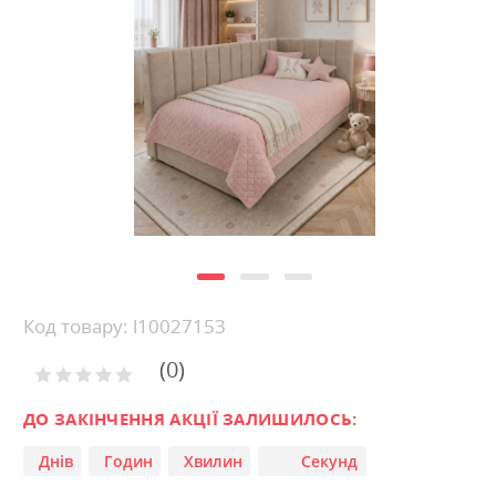
of
the
images
gallery
Skip
Код товару: l10027153
to
0
the
Рейтинг:
0
100
beginning
% of
of
ДО ЗАКІНЧЕННЯ АКЦІЇ ЗАЛИШИЛОСЬ:
the
Днів
Годин
Хвилин
Секунд
images
gallery