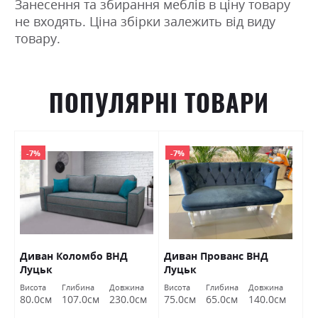
Занесення та збирання меблів в ціну товару
не входять. Ціна збірки залежить від виду
товару.
ПОПУЛЯРНІ ТОВАРИ
-7%
-7%
Диван Коломбо ВНД
Диван Прованс ВНД
П
Луцьк
Луцьк
Висота
Глибина
Довжина
Висота
Глибина
Довжина
Ви
80.0см
107.0см
230.0см
75.0см
65.0см
140.0см
4