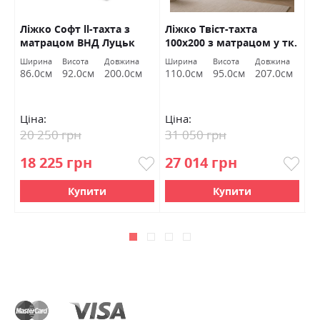
0
Ліжко Софт ll-тахта з
Ліжко Твіст-тахта
Л
матрацом ВНД Луцьк
100х200 з матрацом у тк.
1
Зеніт 128 ВНД Луцьк
Л
Ширина
Висота
Довжина
Ширина
Висота
Довжина
Ш
Акція
м
86.0см
92.0см
200.0см
110.0см
95.0см
207.0см
1
Ціна:
Ціна:
Ц
20 250 грн
31 050 грн
2
18 225 грн
27 014 грн
2
Купити
Купити