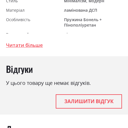
Стиль
мінімалізм, модерн
Матеріал
ламінована ДСП
Особливість
Пружина Бонель +
Пінополіуретан
Розкладний
ні
Ніша для білизни
так
Читати більше
Спальне місце
90х200
З матрацом
так
Відгуки
У цього товару ще немає відгуків.
ЗАЛИШИТИ ВІДГУК