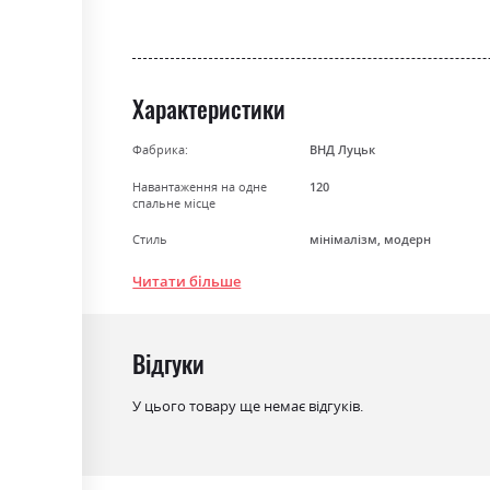
Характеристики
Фабрика:
ВНД Луцьк
Навантаження на одне
120
спальне місце
Стиль
мінімалізм, модерн
Матеріал
ламінована ДСП
Читати більше
Особливість
Пружина Бонель + Пінополіу
Розкладний
ні
Відгуки
Ніша для білизни
так
У цього товару ще немає відгуків.
Спальне місце
100х200
З матрацом
так