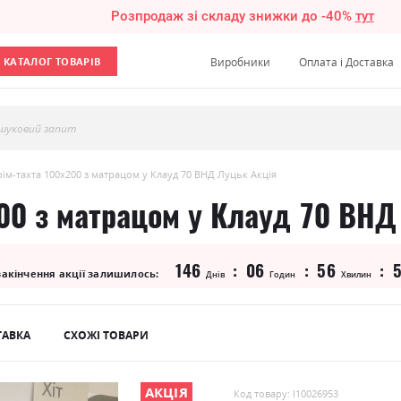
Розпродаж зі складу знижки до -40%
тут
КАТАЛОГ ТОВАРІВ
Виробники
Оплата і Доставка
шуковий запит
ім-тахта 100х200 з матрацом у Клауд 70 ВНД Луцьк Акція
00 з матрацом у Клауд 70 ВНД
146
06
56
закінчення акції залишилось:
Днів
Годин
Хвилин
ТАВКА
СХОЖІ ТОВАРИ
АКЦІЯ
Код товару: l10026953