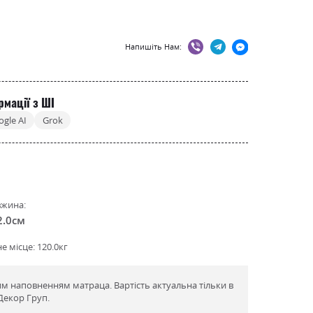
Напишіть Нам:
рмації з ШІ
ogle AI
Grok
жина:
2.0см
 місце: 120.0кг
м наповненням матраца. Вартість актуальна тільки в
Декор Груп.