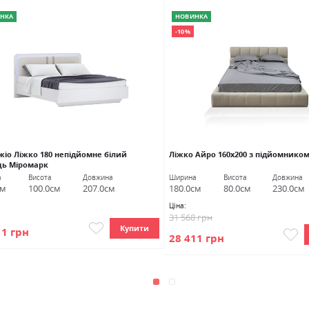
НКА
НОВИНКА
-10%
жіо Ліжко 180 непідйомне білий
Ліжко Айро 160х200 з підйомнико
ць Міромарк
а
Висота
Довжина
Ширина
Висота
Довжина
см
100.0см
207.0см
180.0см
80.0см
230.0см
Ціна:
31 568 грн
Купити
11 грн
28 411 грн