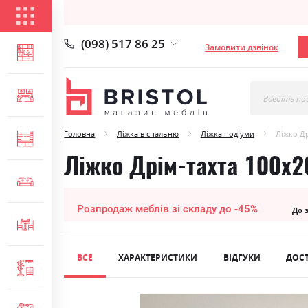
КАТАЛОГ ТОВАРІВ
(098) 517 86 25
Замовити дзвінок
ВІТАЛЬНЯ
СПАЛЬНЯ
Введіть по
Головна
Ліжка в спальню
Ліжка подіуми
Ліжко Др
ДИТЯЧА
Ліжко Дрім-тахта 100х2
М'ЯКІ МЕБЛІ
Розпродаж меблів зі складу до -45%
До 
СТОЛИ ТА СТІЛЬЦІ
ВСЕ
ХАРАКТЕРИСТИКИ
ВІДГУКИ
ДОС
ПЕРЕДПОКІЙ
Skip