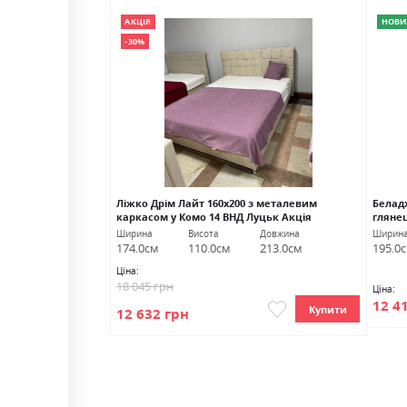
АКЦІЯ
НОВИ
-30%
матрацом ВНД
Ліжко Дрім Лайт 160х200 з металевим
Белад
каркасом у Комо 14 ВНД Луцьк Акція
гляне
Довжина
Ширина
Висота
Довжина
Ширин
212.0см
174.0см
110.0см
213.0см
195.0
Ціна:
18 045 грн
Ціна:
12 4
Купити
Купити
12 632 грн