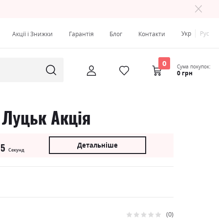
Укр
Рус
Акції і Знижки
Гарантія
Блог
Контакти
0
Сума покупок:
0 грн
 Луцьк Акція
Детальніше
54
Секунд
0
Рейтинг: