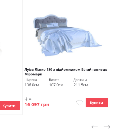
НОВИНКА
м
Луїза Ліжко 180 з підйомником Білий глянець
Віва М'яке ліж
Міромарк
Міромарк
Ширина
Висота
Довжина
Ширина
В
196.0см
107.0см
211.5см
179.0см
1
Ціна:
Ціна:
Купити
16 097 грн
24 443 грн
Купити