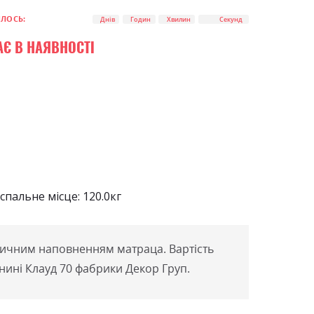
0
100
% of
ИЛОСЬ:
Днів
Годин
Хвилин
Секунд
АЄ В НАЯВНОСТІ
пальне місце: 120.0кг
дичним наповненням матраца. Вартість
анині Клауд 70 фабрики Декор Груп.