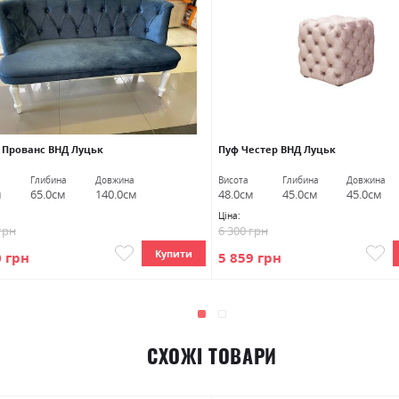
 Прованс ВНД Луцьк
Пуф Честер ВНД Луцьк
Глибина
Довжина
Висота
Глибина
Довжина
м
65.0см
140.0см
48.0см
45.0см
45.0см
Ціна:
грн
6 300 грн
Купити
0 грн
5 859 грн
СХОЖІ ТОВАРИ