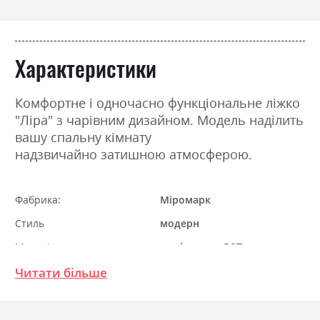
Характеристики
Комфортне і одночасно функціональне ліжко
"Ліра" з чарівним дизайном. Модель наділить
вашу спальну кімнату
надзвичайно затишною атмосферою.
Фабрика:
Міромарк
Стиль
модерн
Матеріал
ламінована ДСП
Ніша для білизни
так
Читати більше
Спальне місце
160х200
З матрацом
ні