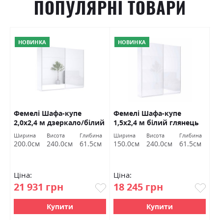
ПОПУЛЯРНІ ТОВАРИ
НОВИНКА
НОВИНКА
Фемелі Шафа-купе
Фемелі Шафа-купе
Ф
2,0х2,4 м дзеркало/білий
1,5х2,4 м білий глянець
1
глянець Міромарк
Міромарк
г
Ширина
Висота
Глибина
Ширина
Висота
Глибина
Ш
200.0см
240.0см
61.5см
150.0см
240.0см
61.5см
1
Ціна:
Ціна:
Ц
21 931 грн
18 245 грн
1
Купити
Купити