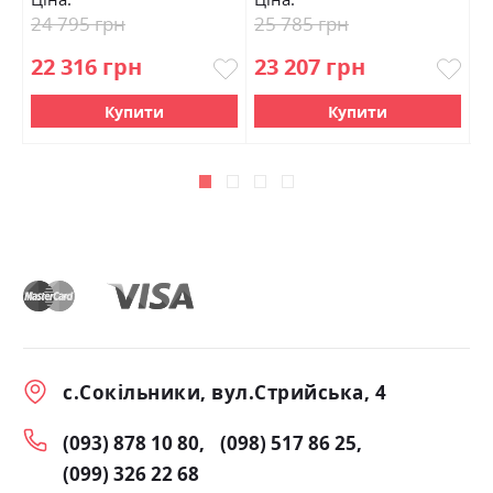
24 795 грн
25 785 грн
3
22 316 грн
23 207 грн
3
Купити
Купити
с.Сокільники, вул.Стрийська, 4
(093) 878 10 80
(098) 517 86 25
(099) 326 22 68