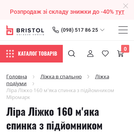
Розпродаж зі складу знижки до -40%
тут
(098) 517 86 25
0
КАТАЛОГ ТОВАРІВ
Головна
Ліжка в спальню
Ліжка
подіуми
Ліра Ліжко 160 м'яка спинка з підйомником
Міромарк
Ліра Ліжко 160 м'яка
спинка з підйомником