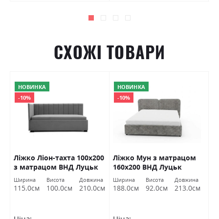
СХОЖІ ТОВАРИ
НОВИНКА
НОВИНКА
-10%
-10%
Ліжко Ліон-тахта 100х200
Ліжко Мун з матрацом
Л
з матрацом ВНД Луцьк
160х200 ВНД Луцьк
м
Л
на
Ширина
Висота
Довжина
Ширина
Висота
Довжина
Ш
см
115.0см
100.0см
210.0см
188.0см
92.0см
213.0см
1
Ціна:
Ціна:
Ц