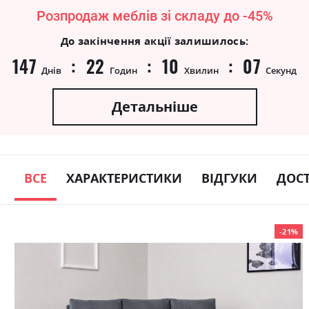
Розпродаж меблів зі складу до -45%
До закінчення акції залишилось:
147
22
10
07
Днів
Годин
Хвилин
Секунд
Детальніше
ВСЕ
ХАРАКТЕРИСТИКИ
ВІДГУКИ
ДОС
Skip
-21%
to
the
end
of
the