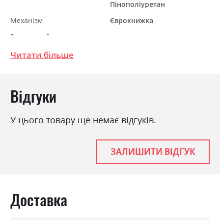
Пінополіуретан
Механізм
Єврокнижка
Розкладний
так
Ніша для білизни
так
Читати більше
Спальне місце
155х215
Відгуки
У цього товару ще немає відгуків.
ЗАЛИШИТИ ВІДГУК
Доставка