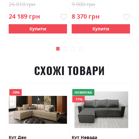
26 010 грн
9 000 грн
6
24 189 грн
8 370 грн
5
Купити
Купити
СХОЖІ ТОВАРИ
-10%
НОВИНКА
-11%
Кут Ден
Кут Невада
Ку