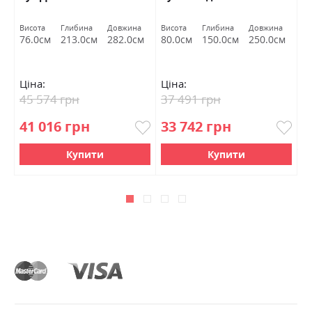
Висота
Глибина
Довжина
Висота
Глибина
Довжина
Ви
м
76.0см
213.0см
282.0см
80.0см
150.0см
250.0см
8
Ціна:
Ціна:
Ц
45 574 грн
37 491 грн
3
41 016 грн
33 742 грн
Купити
Купити