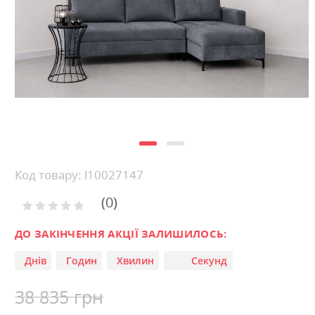
images
gallery
Skip
Код товару: l10027147
to
0
the
Рейтинг:
0
100
beginning
% of
of
ДО ЗАКІНЧЕННЯ АКЦІЇ ЗАЛИШИЛОСЬ:
the
Днів
Годин
Хвилин
Секунд
images
gallery
38 835 грн