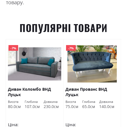
товару.
ПОПУЛЯРНІ ТОВАРИ
-7%
-7%
Диван Коломбо ВНД
Диван Прованс ВНД
П
Луцьк
Луцьк
Висота
Глибина
Довжина
Висота
Глибина
Довжина
Ви
80.0см
107.0см
230.0см
75.0см
65.0см
140.0см
4
Ціна:
Ціна:
Ц