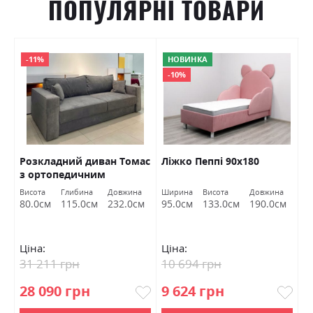
ПОПУЛЯРНІ ТОВАРИ
-11%
НОВИНКА
-10%
Розкладний диван Томас
Ліжко Пеппі 90х180
Л
з ортопедичним
наповненням і нішею
Висота
Глибина
Довжина
Ширина
Висота
Довжина
Ш
162х192 Шик Галичина
80.0см
115.0см
232.0см
95.0см
133.0см
190.0см
9
Ціна:
Ціна:
Ц
31 211 грн
10 694 грн
1
28 090 грн
9 624 грн
9