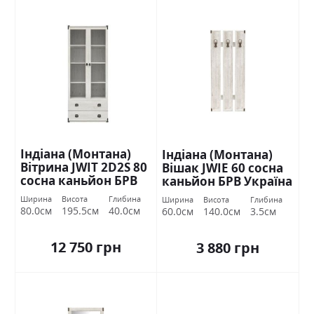
Індіана (Монтана)
Індіана (Монтана)
Вітрина JWIT 2D2S 80
Вішак JWIE 60 сосна
сосна каньйон БРВ
каньйон БРВ Україна
Україна
Ширина
Висота
Глибина
Ширина
Висота
Глибина
80.0см
195.5см
40.0см
60.0см
140.0см
3.5см
12 750 грн
3 880 грн