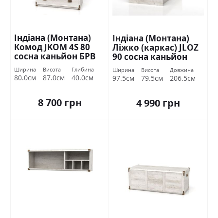
Індіана (Монтана)
Індіана (Монтана)
Комод JKOM 4S 80
Ліжко (каркас) JLOZ
сосна каньйон БРВ
90 сосна каньйон
Україна
БРВ Україна
Ширина
Висота
Глибина
Ширина
Висота
Довжина
80.0см
87.0см
40.0см
97.5см
79.5см
206.5см
8 700 грн
4 990 грн