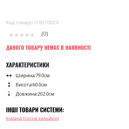
Skip
to
the
beginning
Код товару: l10010024
of
0
the
Рейтинг:
images
0
100
% of
gallery
ДАНОГО ТОВАРУ НЕМАЄ В НАЯВНОСТІ
ХАРАКТЕРИСТИКИ
Ширина:
79.0см
Висота:
60.0см
Довжина:
202.0см
ІНШІ ТОВАРИ СИСТЕМИ:
Індіана (сосна каньйон)