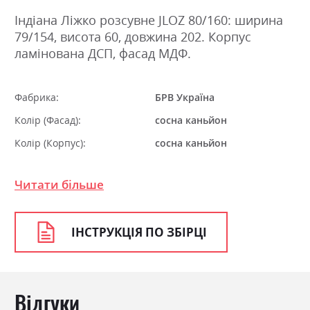
Індіана Ліжко розсувне JLOZ 80/160: ширина
79/154, висота 60, довжина 202. Корпус
ламінована ДСП, фасад МДФ.
Фабрика:
БРВ Україна
Колір (Фасад):
сосна каньйон
Колір (Корпус):
сосна каньйон
Колір матеріалу
сосна каньйон
Читати більше
Стиль
кантрі, класика, прованс,
ретро
Матеріал
ламінована ДСП з МДФ
ІНСТРУКЦІЯ ПО ЗБІРЦІ
Розкладний
так
Ніша для білизни
так
Відгуки
Спальне місце
150х200