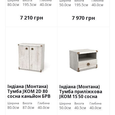
Ширина
Висота
Глибина
Ширина
Висота
Глибина
80.0см
195.5см
40.0см
50.0см
195.5см
40.0см
7 210 грн
7 970 грн
Індіана (Монтана)
Індіана (Монтана)
Тумба JKOM 2D 80
Тумба приліжкова
сосна каньйон БРВ
JKOM 1S 50 сосна
Україна
каньйон БРВ Україна
Ширина
Висота
Глибина
Ширина
Висота
Глибина
80.0см
87.0см
40.0см
50.0см
40.5см
40.0см