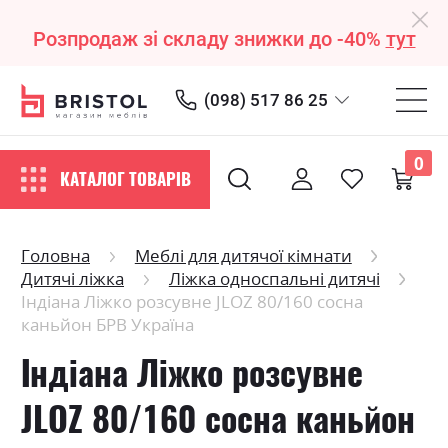
Розпродаж зі складу знижки до -40%
тут
(098) 517 86 25
0
КАТАЛОГ ТОВАРІВ
Головна
Меблі для дитячої кімнати
Дитячі ліжка
Ліжка односпальні дитячі
Індіана Ліжко розсувне JLOZ 80/160 сосна
каньйон БРВ Україна
Індіана Ліжко розсувне
JLOZ 80/160 сосна каньйон