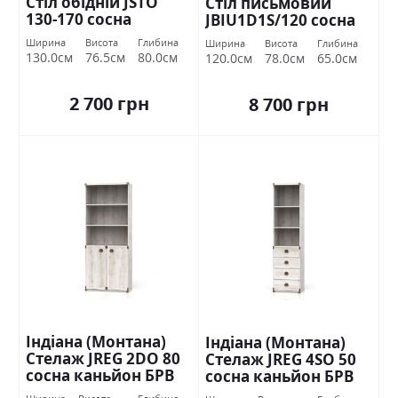
Стіл обідній JSTO
Стіл письмовий
130-170 сосна
JBIU1D1S/120 сосна
каньйон БРВ Україна
каньйон БРВ Україна
Ширина
Висота
Глибина
Ширина
Висота
Глибина
130.0см
76.5см
80.0см
120.0см
78.0см
65.0см
2 700 грн
8 700 грн
Індіана (Монтана)
Індіана (Монтана)
Стелаж JREG 2DO 80
Стелаж JREG 4SO 50
сосна каньйон БРВ
сосна каньйон БРВ
Україна
Україна