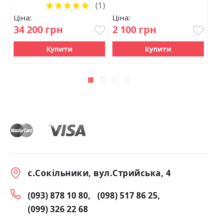
(1)
Рейтинг:
100%
Ціна:
Ціна:
Ц
34 200 грн
2 100 грн
2
Купити
Купити
с.Сокільники, вул.Стрийська, 4
(093) 878 10 80
(098) 517 86 25
(099) 326 22 68