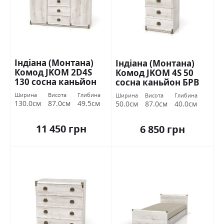
Індіана (Монтана)
Індіана (Монтана)
Комод JKOM 2D4S
Комод JKOM 4S 50
130 сосна каньйон
сосна каньйон БРВ
БРВ Україна
Україна
Ширина
Висота
Глибина
Ширина
Висота
Глибина
130.0см
87.0см
49.5см
50.0см
87.0см
40.0см
11 450 грн
6 850 грн