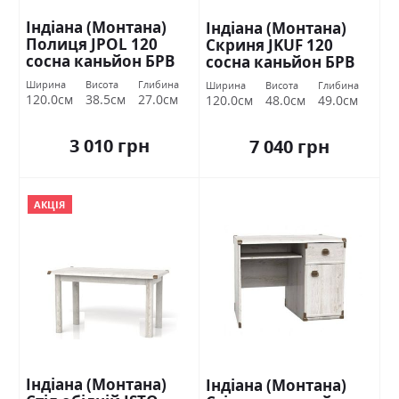
Індіана (Монтана)
Індіана (Монтана)
Полиця JPOL 120
Скриня JKUF 120
сосна каньйон БРВ
сосна каньйон БРВ
Україна
Україна
Ширина
Висота
Глибина
Ширина
Висота
Глибина
120.0см
38.5см
27.0см
120.0см
48.0см
49.0см
3 010 грн
7 040 грн
АКЦІЯ
Індіана (Монтана)
Індіана (Монтана)