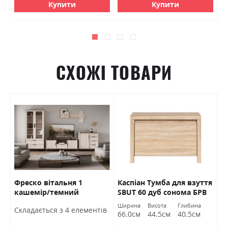
Купити
Купити
СХОЖІ ТОВАРИ
Фреско вітальня 1
Каспіан Тумба для взуття
К
кашемір/темний
SBUT 60 дуб сонома БРВ
с
мармур БРВ Україна
Україна
к
Ширина
Висота
Глибина
Ш
Cкладається з 4 елементів
У
66.0см
44.5см
40.5см
5