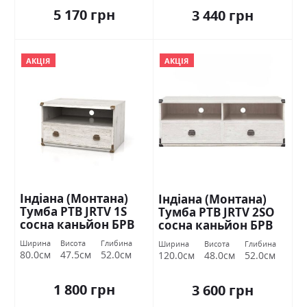
5 170 грн
3 440 грн
АКЦІЯ
АКЦІЯ
Індіана (Монтана)
Індіана (Монтана)
Тумба РТВ JRTV 1S
Тумба РТВ JRTV 2SО
сосна каньйон БРВ
сосна каньйон БРВ
Україна
Україна
Ширина
Висота
Глибина
Ширина
Висота
Глибина
80.0см
47.5см
52.0см
120.0см
48.0см
52.0см
1 800 грн
3 600 грн