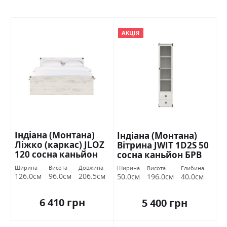
АКЦІЯ
Індіана (Монтана)
Індіана (Монтана)
Ліжко (каркас) JLOZ
Вітрина JWIT 1D2S 50
120 сосна каньйон
сосна каньйон БРВ
БРВ Україна
Україна
Ширина
Висота
Довжина
Ширина
Висота
Глибина
126.0см
96.0см
206.5см
50.0см
196.0см
40.0см
6 410 грн
5 400 грн