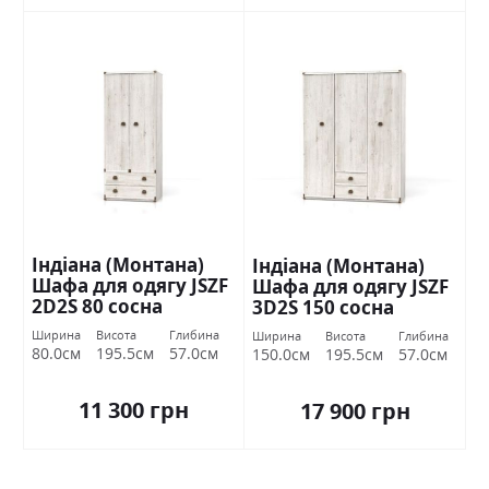
Індіана (Монтана)
Індіана (Монтана)
Шафа для одягу JSZF
Шафа для одягу JSZF
2D2S 80 сосна
3D2S 150 сосна
каньйон БРВ Україна
каньйон БРВ Україна
Ширина
Висота
Глибина
Ширина
Висота
Глибина
80.0см
195.5см
57.0см
150.0см
195.5см
57.0см
11 300 грн
17 900 грн