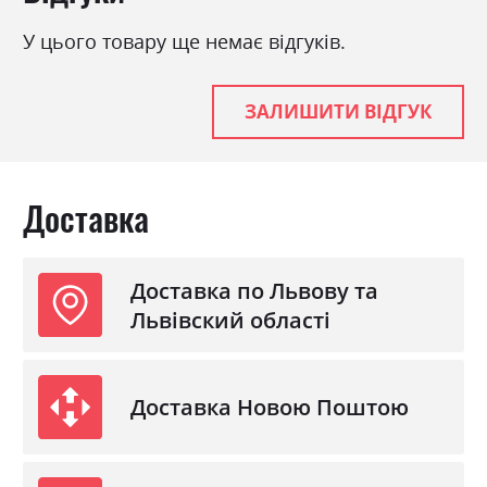
З матрацом
так
У цього товару ще немає відгуків.
З підставкою під матрац
так
ЗАЛИШИТИ ВІДГУК
Доставка
Доставка по Львову та
Львівский області
Доставка Новою Поштою