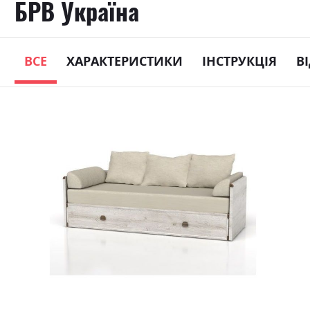
БРВ Україна
ВСЕ
ХАРАКТЕРИСТИКИ
ІНСТРУКЦІЯ
В
Skip
to
the
end
of
the
images
gallery