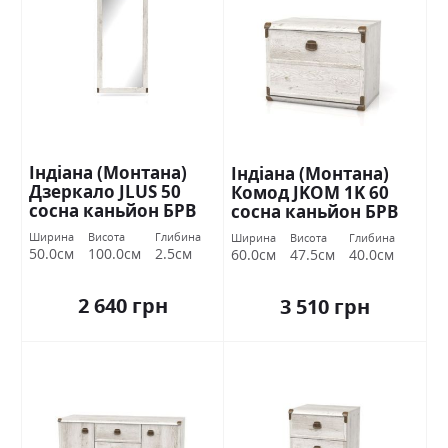
Індіана (Монтана)
Індіана (Монтана)
Дзеркало JLUS 50
Комод JKOM 1K 60
сосна каньйон БРВ
сосна каньйон БРВ
Україна
Україна
Ширина
Висота
Глибина
Ширина
Висота
Глибина
50.0см
100.0см
2.5см
60.0см
47.5см
40.0см
2 640 грн
3 510 грн