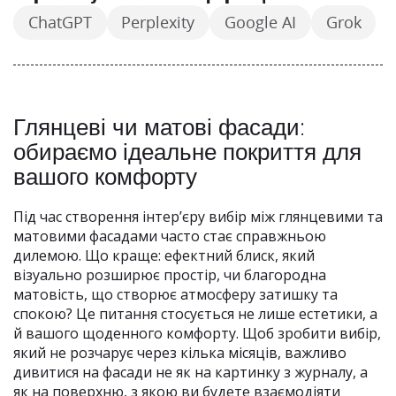
ChatGPT
Perplexity
Google AI
Grok
Глянцеві чи матові фасади:
обираємо ідеальне покриття для
вашого комфорту
Під час створення інтер’єру вибір між глянцевими та
матовими фасадами часто стає справжньою
дилемою. Що краще: ефектний блиск, який
візуально розширює простір, чи благородна
матовість, що створює атмосферу затишку та
спокою? Це питання стосується не лише естетики, а
й вашого щоденного комфорту. Щоб зробити вибір,
який не розчарує через кілька місяців, важливо
дивитися на фасади не як на картинку з журналу, а
як на поверхню, з якою ви будете взаємодіяти