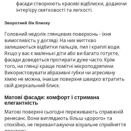
фасади створюють красиві відблиски, додаючи
інтер’єру святковості та легкості.
Зворотний бік блиску
Головний недолік глянцевих поверхонь - їхня
вимогливість у догляді. На них миттєво
залишаються відбитки пальців, пил і краплі води.
Якщо у вас є маленькі діти або ви багато готуєте,
фасади доведеться протирати дуже часто. Крім
того, на глянці краще помітні мікроподряпини.
Використовувати абразивні губки чи агресивну
хімію не можна, інакше поверхня швидко втратить
свій дзеркальний блиск.
Матові фасади: комфорт і стримана
елегантність
Матові поверхні сьогодні переживають справжній
ренесанс. Вони виглядають більш «дорого» та
спокійно, не перевантажуючи візуальне сприйняття
простору.